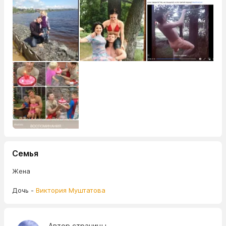
Семья
Жена
Дочь -
Виктория Муштатова
Автор страницы