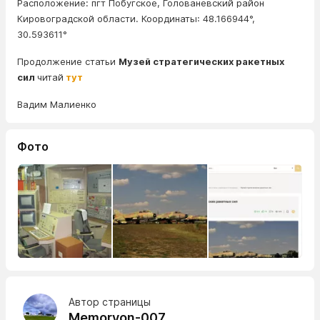
Расположение: пгт Побугское, Голованевский район
Кировоградской области. Координаты: 48.166944°,
30.593611°
Продолжение статьи
Музей стратегических ракетных
сил
читай
тут
Вадим Малиенко
Фото
Автор страницы
Memoryon-007