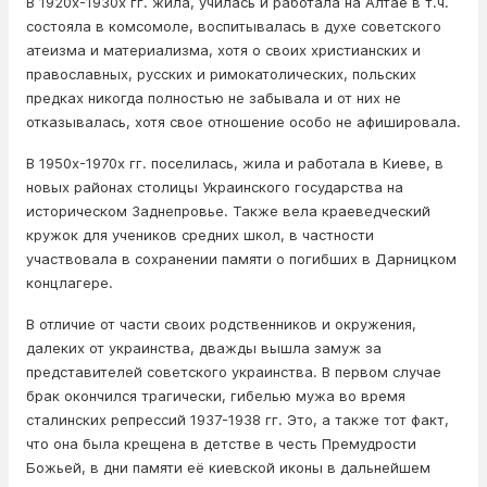
В 1920х-1930х гг. жила, училась и работала на Алтае в т.ч.
состояла в комсомоле, воспитывалась в духе советского
атеизма и материализма, хотя о своих христианских и
православных, русских и римокатолических, польских
предках никогда полностью не забывала и от них не
отказывалась, хотя свое отношение особо не афишировала.
В 1950х-1970х гг. поселилась, жила и работала в Киеве, в
новых районах столицы Украинского государства на
историческом Заднепровье. Также вела краеведческий
кружок для учеников средних школ, в частности
участвовала в сохранении памяти о погибших в Дарницком
концлагере.
В отличие от части своих родственников и окружения,
далеких от украинства, дважды вышла замуж за
представителей советского украинства. В первом случае
брак окончился трагически, гибелью мужа во время
сталинских репрессий 1937-1938 гг. Это, а также тот факт,
что она была крещена в детстве в честь Премудрости
Божьей, в дни памяти её киевской иконы в дальнейшем