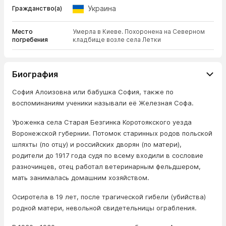
Украина
Гражданство(а)
Место
Умерла в Киеве. Похоронена на Северном
погребения
кладбище возле села Летки
Биография
София Алоизовна или бабушка София, также по
воспоминаниям ученики называли её Железная Софа.
Уроженка села Старая Безгинка Коротоякского уезда
Воронежской губернии. Потомок старинных родов польской
шляхты (по отцу) и российских дворян (по матери),
родители до 1917 года судя по всему входили в сословие
разночинцев, отец работал ветеринарным фельдшером,
мать занималась домашним хозяйством.
Осиротела в 19 лет, после трагической гибели (убийства)
родной матери, невольной свидетельницы ограбления.