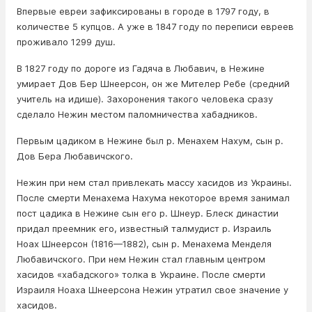
Впервые евреи зафиксированы в городе в 1797 году, в
количестве 5 купцов. А уже в 1847 году по переписи евреев
проживало 1299 душ.
В 1827 году по дороге из Гадяча в Любавич, в Нежине
умирает Дов Бер Шнеерсон, он же Мителер Ребе (средний
учитель на идише). Захоронения такого человека сразу
сделало Нежин местом паломничества хабадников.
Первым цадиком в Нежине был р. Менахем Нахум, сын р.
Дов Бера Любавичского.
Нежин при нем стал привлекать массу хасидов из Украины.
После смерти Менахема Haхума некоторое время занимал
пост цадика в Нежине сын его р. Шнеур. Блеск династии
придал преемник его, известный талмудист р. Израиль
Ноах Шнеерсон (1816—1882), сын р. Менахема Менделя
Любавичского. При нем Нежин стал главным центром
хасидов «хабадского» толка в Украине. После смерти
Израиля Ноаха Шнеерсона Нежин утратил свое значение у
хасидов.