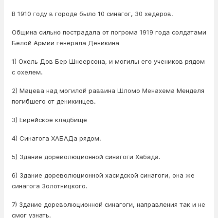
В 1910 году в городе было 10 синагог, 30 хедеров.
Община сильно пострадала от погрома 1919 года солдатами
Белой Армии генерала Деникина
1) Охель Дов Бер Шнеерсона, и могилы его учеников рядом
с охелем.
2) Мацева над могилой раввина Шломо Менахема Менделя
погибшего от деникинцев.
3) Еврейское кладбище
4) Синагога ХАБАДа рядом.
5) Здание дореволюционной синагоги Хабада.
6) Здание дореволюционной хасидской синагоги, она же
синагога Золотницкого.
7) Здание дореволюционной синагоги, направления так и не
смог узнать.