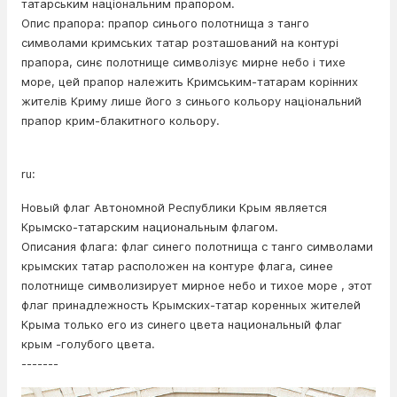
татарським національним прапором.
Опис прапора: прапор синього полотнища з танго
символами кримських татар розташований на контурі
прапора, синє полотнище символізує мирне небо і тихе
море, цей прапор належить Кримським-татарам корінних
жителів Криму лише його з синього кольору національний
прапор крим-блакитного кольору.
ru:
Новый флаг Автономной Республики Крым является
Крымско-татарским национальным флагом.
Описания флага: флаг синего полотнища с танго символами
крымских татар расположен на контуре флага, синее
полотнище символизирует мирное небо и тихое море , этот
флаг принадлежность Крымских-татар коренных жителей
Крыма только его из синего цвета национальный флаг
крым -голубого цвета.
-------