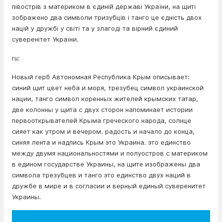
півострів з материком в єдиній державі України, на щиті
зображено два символи тризубців і танго це єдність двох
націй у дружбі у світі та у злагоді та вірний єдиний
суверенітет України.
ru:
Новый герб Автономная Республика Крым описывает:
синий щит цвет неба и моря, трезубец символ украинской
нации, танго символ коренных жителей крымских татар,
две колонны у щита с двух сторон напоминает истории
первооткрывателей Крыма греческого народа, солнце
сияет как утром и вечером. радость и начало до конца,
синяя лента и надпись Крым это Украина. это единство
между двумя национальностями и полуостров с материком
в едином государстве Украины, на щите изображены два
символа трезубцев и танго это единство двух наций в
дружбе в мире и в согласии и верный единый суверенитет
Украины.