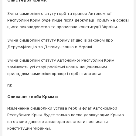
Опис герба Криму:
Зміна символіки статуту герб та прапор Автономної
Республіки Крим буде лише після деокупації Криму на основі
цього законодавства та прописано конституції України.
Зміна символіки статуту Криму згідно із законом про
Дерусифікацію та Декомунізацію в Україні.
Зміна символіки статуту Автономної Республіки Крим
замінюють усі старі російські новим національним
приладдям символіки прапор і герб півострова.
ru:
Описания герба Крыма:
Изменение символики устава герб и флаг Автономной
Республики Крым будет только после деоккупации Крыма
на основе данного законодательства и прописаны
конституции Украины.