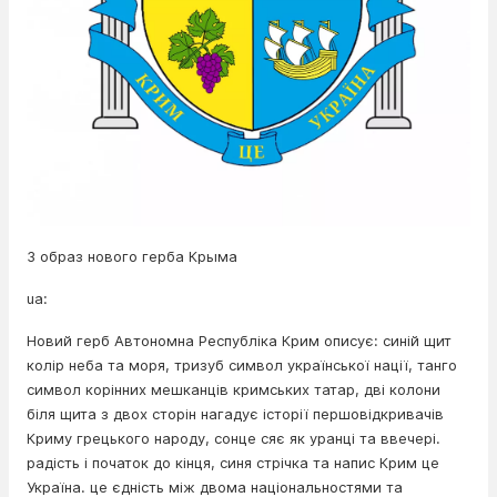
3 образ нового герба Крыма
ua:
Новий герб Автономна Республіка Крим описує: синій щит
колір неба та моря, тризуб символ української нації, танго
символ корінних мешканців кримських татар, дві колони
біля щита з двох сторін нагадує історії першовідкривачів
Криму грецького народу, сонце сяє як уранці та ввечері.
радість і початок до кінця, синя стрічка та напис Крим це
Україна. це єдність між двома національностями та