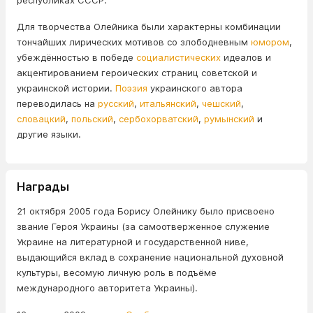
республиках СССР.
Для творчества Олейника были характерны комбинации
тончайших лирических мотивов со злободневным
юмором
,
убеждённостью в победе
социалистических
идеалов и
акцентированием героических страниц советской и
украинской истории.
Поэзия
украинского автора
переводилась на
русский
,
итальянский
,
чешский
,
словацкий
,
польский
,
сербохорватский
,
румынский
и
другие языки.
Награды
21 октября 2005 года Борису Олейнику было присвоено
звание Героя Украины (за самоотверженное служение
Украине на литературной и государственной ниве,
выдающийся вклад в сохранение национальной духовной
культуры, весомую личную роль в подъёме
международного авторитета Украины).