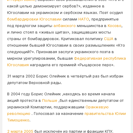
какой целью демонизирует сербов?», изданное в
Югославии на украинском и сербском языках. Поэт осудил
бомбардировки Югославии
силами
НАТО
, предпринятые
под предлогом защиты
албанского
меньшинства в
Косово
,
и лично стоял в «живых щитах», защищавших мосты
страны от бомбардировок. Критиковал политику
США
в
отношении бывшей Югославии в своих размышлениях «Кто
следующий?». Признавая заслуги украинского поэта в
мирном урегулировании, бывшая
Федеративная республика
Югославия
наградила его премией «Рыцарское перо».
31 марта 2002 Борис Олейник в четвёртый раз был избран
депутатом Верховной рады.
В 2004 году Борис Олейник ,находясь во время начала
акций протеста в
Польше
,был единственным депутатом от
украинской Компартии, поддержавшим
Оранжевую
революцию
. Голосовал за назначение
правительства Юлии
Тимошенко
.
2 марта
2005
был исключён из партии и фракции КПУ.