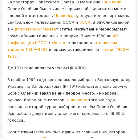
на просторах Советского Союза. В мае-июне
1986 года
Борис Олейник был в числе первых побывавших на месте
ядерной катастрофы в
Чернобыле
, откуда вёл репортажи на
центральном телевидении СССР и
УССР
. В опубликованной
в «
Литературной газете
» статье «Испытание Чернобылем»
прямо обличал виновных в аварии. В июле 1988 на
XIX
конференции КПСС
в
Москве
в докладе о
сталинском
терроре 1937—1938
впервые остановился на
голоде 1932—
1933
.
До 1991 года являлся членом ЦК КПСС.
В ноябре 1992 года состоялись довыборы в Верховную раду
Украины по Запорожскому (№ 191) избирательному округу.
Борис Олейник занял на них первое место, не набрав,
однако, более 50 % голосов.
6 декабря
того же года
состоялся второй тур довыборов, и на нём Борис Олейник
был избран депутатом украинского парламента с 56,60 %
голосов.
Борис Ильич Олейник был одним из главных инициаторов