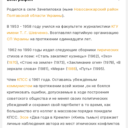
Родился в селе Зачепиловка (ныне
Новосанжарский район
Полтавской области
Украины
).
В 1953 - 1958 году учился на факультете журналистики
КГУ
имени Т. Г. Шевченко
. Возглавлял партийную организацию
СП Украины
на протяжении одиннадцати лет.
1962 по 1990 годы издал следующие сборники
лирических
стихов и поэм: «Сталь закаляют кузнецы» (1962), «Эхо»
(
1970
), «Стою на земле» (1973), «Заклинание огня» (1978), «В
зеркале слова» (1981), «Мера» (
1988
), «Путь» (1995).
Член
КПСС
с 1961 года. Оставаясь убеждённым
коммунистом
на протяжении всей жизни ,он не боялся
критиковать ошибки, допускаемые в ходе построения
советского общества и не менял своих политических
убеждений и сохранил свой партбилет в то время, как
большинство его коллег в массовом порядке покидали
КПСС.
Эссе
«Два года в Кремле» («Князь тьмы») отражает
личные наблюдения автора из мест этнических конфликтов