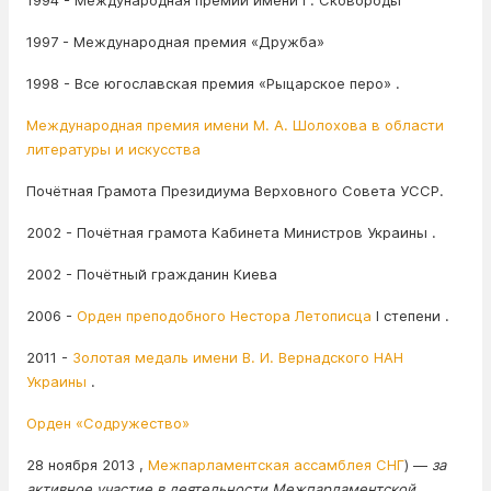
1994 - Международная премии имени Г. Сковороды
1997 - Международная премия «Дружба»
1998 - Все югославская премия «Рыцарское перо» .
Международная премия имени М. А. Шолохова в области
литературы и искусства
Почётная Грамота Президиума Верховного Совета УССР.
2002 - Почётная грамота Кабинета Министров Украины .
2002 - Почётный гражданин Киева
2006 -
Орден преподобного Нестора Летописца
I степени .
2011 -
Золотая медаль имени В. И. Вернадского
НАН
Украины
.
Орден «Содружество»
28 ноября 2013 ,
Межпарламентская ассамблея СНГ
) —
за
активное участие в деятельности Межпарламентской