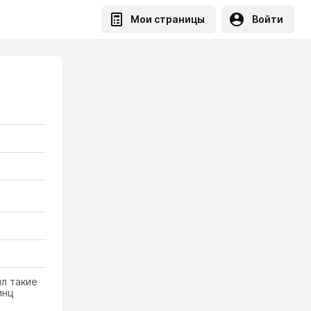
Мои страницы
Войти
ил такие
инц