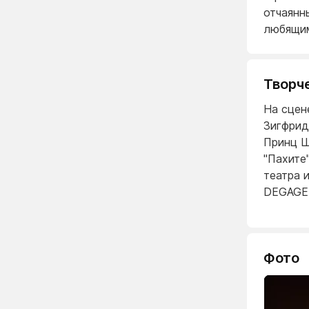
отчаянн
любящим
Творч
На сцен
Зигфрид
Принц Щ
"Пахите
театра 
DEGAGE,
Фото