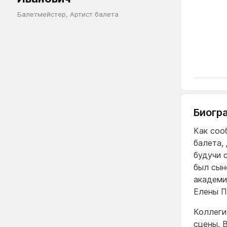
Балетмейстер
,
Артист балета
Биогр
Как соо
балета,
будучи 
был сын
академи
Елены П
Коллеги 
сцены. 