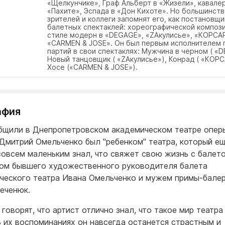
«Щелкунчике», Граф Альберт в «Жизели», кавалер
«Пахите», Эспада в «Дон Кихоте». Но большинст
зрителей и коллеги запомнят его, как постановщи
балетных спектаклей: хореографической компози
стиле модерн в «DEGAGE», «ZAкулисье», «КОРСА
«CARMEN & JOSE». Он был первым исполнителем 
партий в свои спектаклях: Мужчина в черном ( «
Новый танцовщик ( «ZAкулисье»), Конрад ( «КОРС
Хосе («CARMEN & JOSE»).
афия
бщили в Днепропетровском академическом театре опер
 Дмитрий Омельченко был "ребенком" театра, который е
совсем маленьким знал, что свяжет свою жизнь с балет
ом бывшего художественного руководителя балета
ческого театра Ивана Омельченко и мужем примы-бале
еченюк.
говорят, что артист отлично знал, что такое мир театра
В их воспоминаниях он навсегда останется страстным и