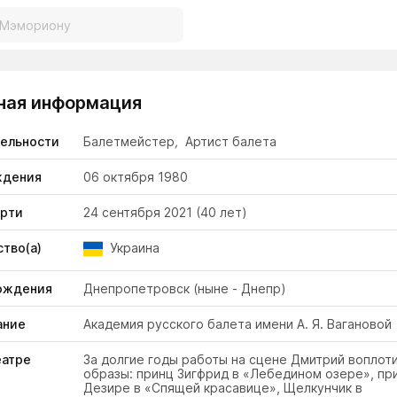
ная информация
тельности
Балетмейстер
,
Артист балета
ждения
06 октября 1980
ерти
24 сентября 2021
(40 лет)
тво(а)
Украина
ождения
Днепропетровск (ныне - Днепр)
ание
Академия русского балета имени А. Я. Вагановой
еатре
За долгие годы работы на сцене Дмитрий воплот
образы: принц Зигфрид в «Лебедином озере», пр
Дезире в «Спящей красавице», Щелкунчик в