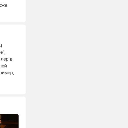
кже
ц
е",
алер в
лей
ример,