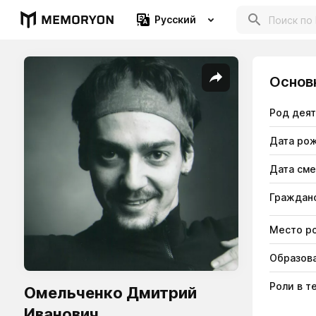
Русский
Основ
Род дея
Дата ро
Дата см
Гражданс
Место р
Образов
Роли в т
Омельченко Дмитрий
Иванович