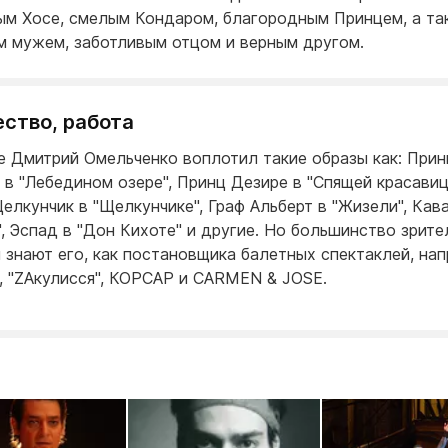
ым Хосе, смелым Кондаром, благородным Принцем, а та
 мужем, заботливым отцом и верным другом.
ество, работа
е Дмитрий Омельченко воплотил такие образы как: Прин
 в "Лебедином озере", Принц Дезире в "Спящей красавиц
елкунчик в "Щелкунчике", Граф Альберт в "Жизели", Кав
", Эспад в "Дон Кихоте" и другие. Но большинство зрите
и знают его, как постановщика балетных спектаклей, нап
 "ZAкулисся", КОРСАР и CARMEN & JOSE.