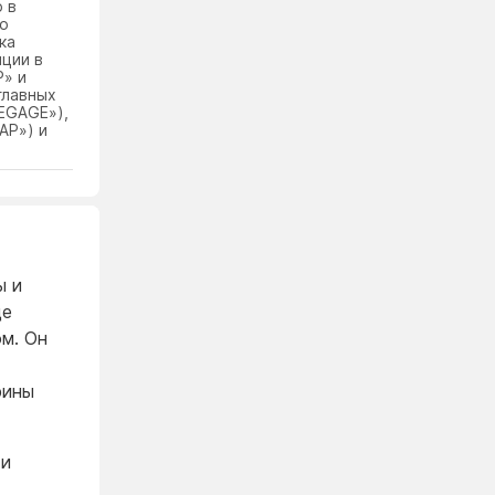
 в
во
ка
ции в
Р» и
главных
DEGAGE»),
АР») и
ы и
ще
ом. Он
рины
 и