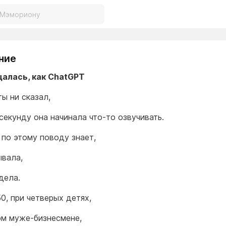
ние
алась, как ChatGPT
ты ни сказал,
 секунду она начинала что-то озвучивать.
 по этому поводу знает,
ывала,
дела.
0, при четверых детях,
м муже-бизнесмене,