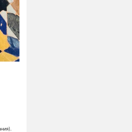
ния).