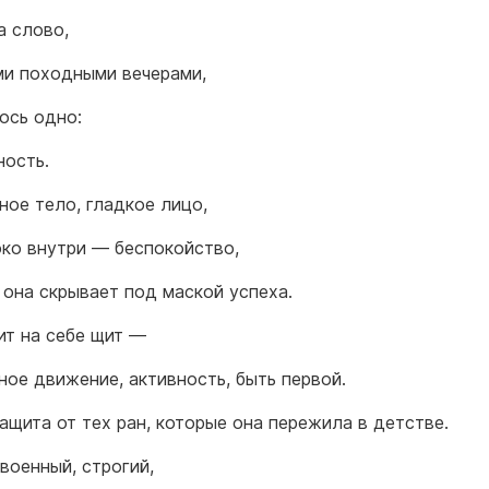
а слово,
и походными вечерами,
ось одно:
ность.
ное тело, гладкое лицо,
око внутри — беспокойство,
 она скрывает под маской успеха.
ит на себе щит —
ное движение, активность, быть первой.
защита от тех ран, которые она пережила в детстве.
военный, строгий,