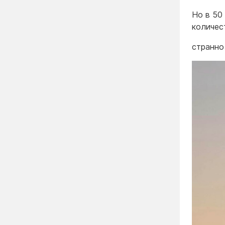
Но в 50
количес
странно