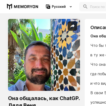
Русский
Описа
Она общ
Что бы 
в ту же
Что она
где поб
и что ви
В свои 5
Она общалась, как ChatGP.
успешно
Дядя Веня