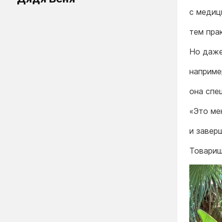
с медиц
тем пра
Но даже
например
она спе
«Это ме
и завер
Товарищ