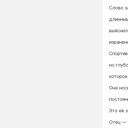
Слово з
длинным
выяснил
изранен
Спортив
но глуб
которое
Она нос
постоян
Это её 
Отец — 