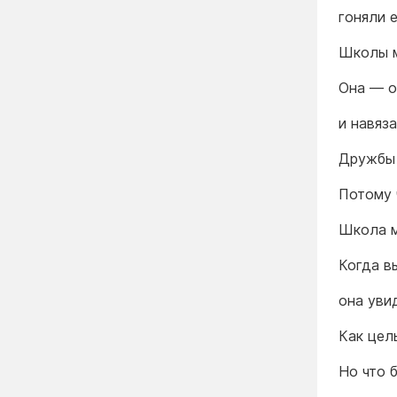
гоняли 
Школы м
Она — о
и навяз
Дружбы 
Потому 
Школа м
Когда в
она уви
Как цел
Но что 