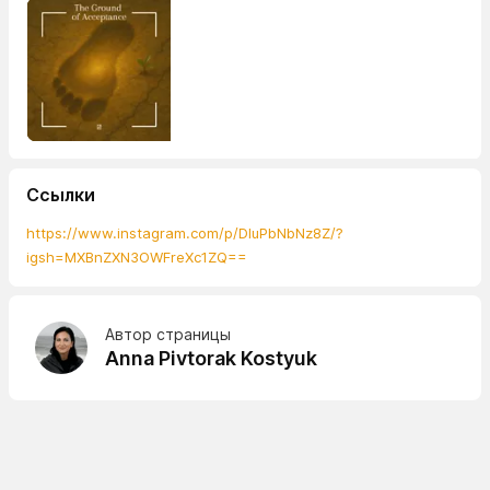
Ссылки
https://www.instagram.com/p/DIuPbNbNz8Z/?
igsh=MXBnZXN3OWFreXc1ZQ==
Автор страницы
Anna Pivtorak Kostyuk