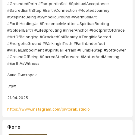
#GroundedPath #FootprintInSoil #SpiritualAcceptance
#SacredEarthStep #EarthConnection #RootedJourney
#StepIntoBeing #SymbolicGround #WarmSoilArt
#EarthHoldingUs #PresenceInMatter #SpiritualRooting
#GoldenEarth #LifeSprouting #InnerAnchor #FootprintOfGrace
#ArtOfBelonging #CrackedSoilBeauty #TangibleSacred
#EnergeticGround #WalkingInTruth #EarthUnderfoot
#VisualEmbodiment #SpiritualTerrain #HumbleStep #SoftPower
#GroundOfBeing #SacredStepForward #MatterAndMeaning
#EarthAsWitness
Анна Пивторак
📍🗺️
21.04.2025
https://www.instagram.com/pivtorak.studio
Фото