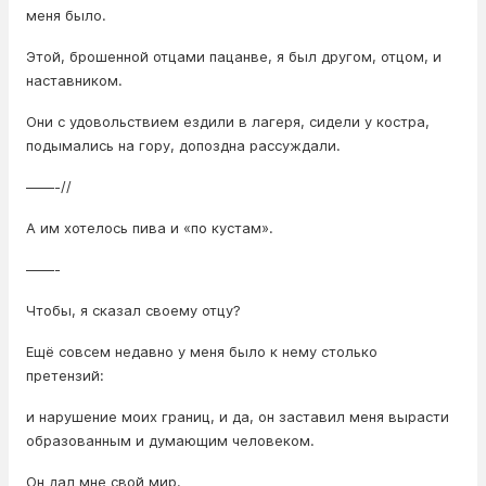
меня было.
Этой, брошенной отцами пацанве, я был другом, отцом, и
наставником.
Они с удовольствием ездили в лагеря, сидели у костра,
подымались на гору, допоздна рассуждали.
——-//
А им хотелось пива и «по кустам».
——-
Чтобы, я сказал своему отцу?
Ещё совсем недавно у меня было к нему столько
претензий:
и нарушение моих границ, и да, он заставил меня вырасти
образованным и думающим человеком.
Он дал мне свой мир.