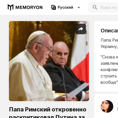
Русский
Описа
Папа Ри
Украину,
"Снова 
заявлен
конфлик
строить
вообще"
Папа Римский откровенно
раскритиковал Путина за