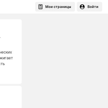
Мои страницы
Войти
в
ческих
зжигает
сть