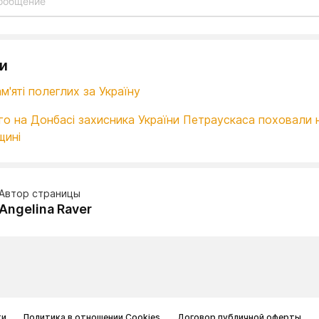
и
м'яті полеглих за Україну
го на Донбасі захисника України Петраускаса поховали 
щині
Автор страницы
Angelina Raver
ти
Политика в отношении Cookies
Договор публичной оферты