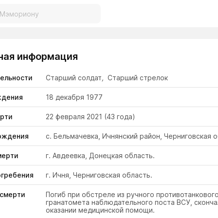
ная информация
тельности
Старший солдат
,
Старший стрелок
ждения
18 декабря 1977
ерти
22 февраля 2021
(43 года)
ождения
с. Бельмачевка, Ичнянский район, Черниговская о
мерти
г. Авдеевка, Донецкая область.
огребения
г. Ичня, Черниговская область.
 смерти
Погиб при обстреле из ручного противотанковог
гранатомета наблюдательного поста ВСУ, сконча
оказании медицинской помощи.