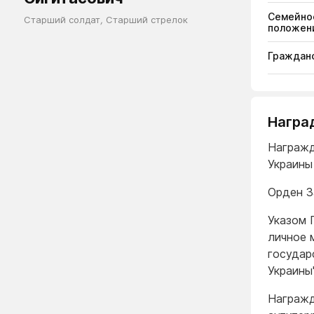
Семейно
Старший солдат
,
Старший стрелок
положен
Гражданс
Награ
Награжд
Украины
Орден З
Указом 
личное 
государ
Украины
Награжд