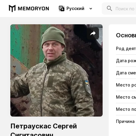
Русский
Основ
Род дея
Дата ро
Дата см
Место р
Место с
Место п
Причина
Петраускас Сергей
Сигитасович