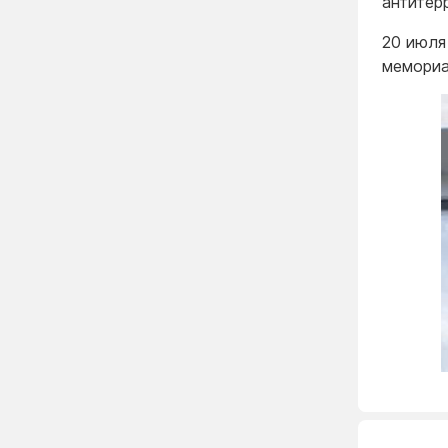
антитер
20 июля
мемориа