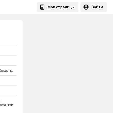
Мои страницы
Войти
бласть.
о
лся при