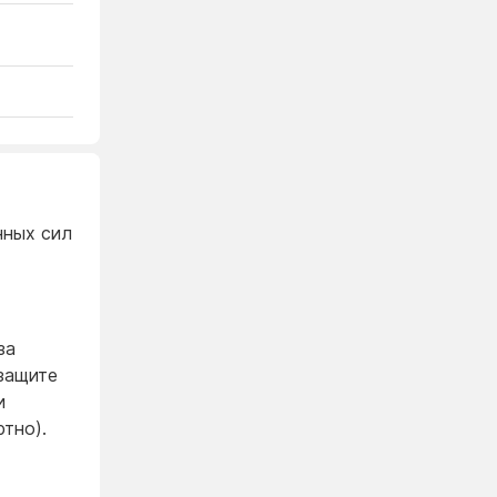
нных сил
за
защите
и
тно).