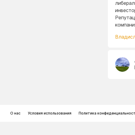
либерал
инвесто
Репутац
компани
Владис
О нас
Условия использования
Политика конфиденциальнос
© Memoryon.net 2021