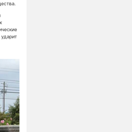
щества.
и
к
ические
 ударит