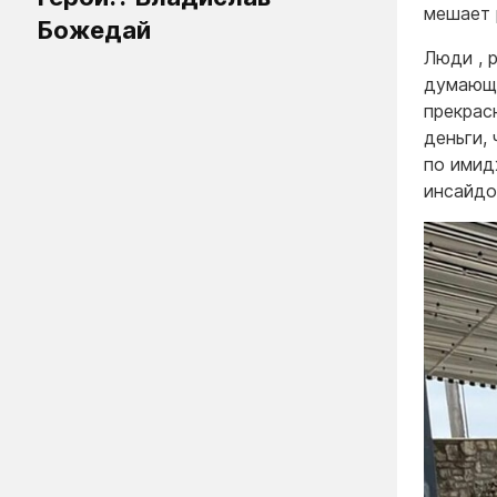
мешает 
Божедай
Люди , 
думающи
прекрас
деньги,
по имид
инсайдо