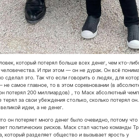
ловек, который потерял больше всех денег, чем кто-либ
 человечества. И при этом — он не дурак. Он всё поним
но сделал это. Так что если говорить о людях, для кото
— не самое главное, то в этом соревновании (в абсолют
он потерял 200 миллиардов) , то Маск абсолютный чемп
е терял за свои убеждения столько, сколько потерял он.
великой идеи, а не денег.
, что он потеряет много денег было очевидно, потому что
ает политических рисков. Маск стал частью команды Т
а, который разделяет общество и вызывает ярость у