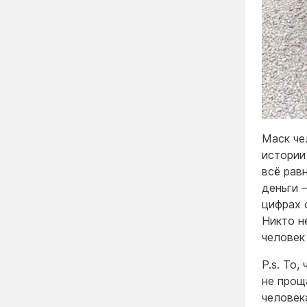
Маск че
истории
всё рав
деньги 
цифрах 
Никто н
человек 
P.s. То
не прощ
человек