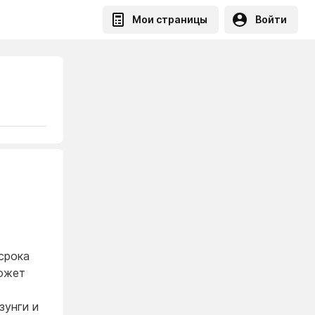
Мои страницы
Войти
срока
может
зунги и