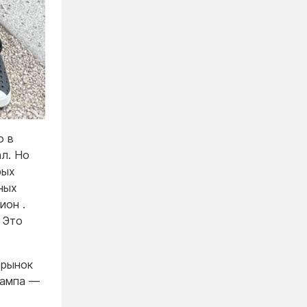
о в
ал. Но
рых
ных
ион .
 Это
 рынок
рампа —