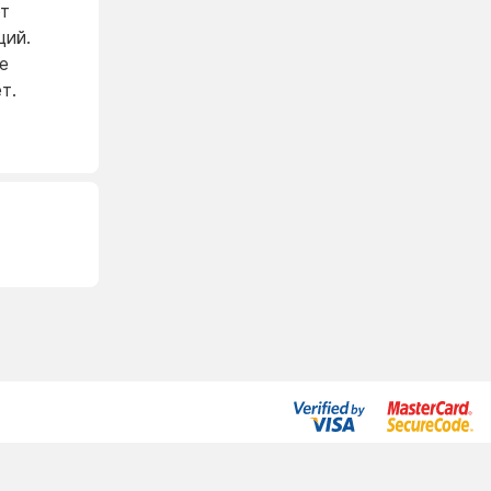
от
ций.
е
т.