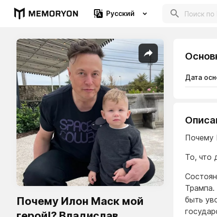
Русский
Основ
Дата осн
Описа
Почему 
То, что
Состоян
Трампа.
Почему Илон Маск мой
быть ув
государ
герой!? Владислав