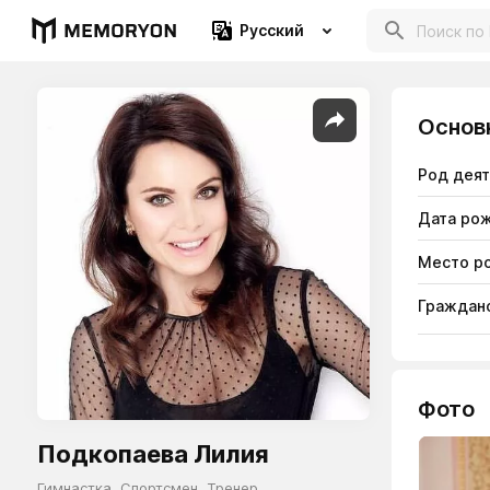
Русский
Основ
Род дея
Дата ро
Место р
Гражданс
Фото
Подкопаева Лилия
Гимнастка
,
Спортсмен
,
Тренер