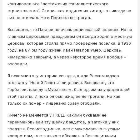
критиковал все "достижения социалистического
строительства". Сталин как водится их читал, но никогда на
них не отвечал. Но и Павлова не трогал.
Все знали, что Павлов не очень религиозный человек. Но по
главным церковным праздникам он всегда ходил в местную
церковь, которая стояла прямо посередине поселка. В 1936
году, на 87-ом году жизни Иван Павлов умер. Церковь
немедленно закрыли, а через некоторое время вообще -
взорвали.
Я вспомнил эту историю сегодня, когда Роскомнадзор
отозвал у "Новой Газеты" лицензию. Все знают, что
Горбачев, наряду с Муратовым, был одним из учредителей
этой газеты. И пока он был жив, ее не трогали. Но как
только он помер - лицензию сразу отобрали.
Ничего не меняется у НКВД. Какими буквами не
переименовывай эту шайку бандитов, а заточка у них
прежняя. Все исподтишка, все с максимально гнусным
коварством, все только с абсолютно беззащитными