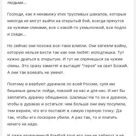
людьми...
Господи, как я ненавижу этих трусливых шакалов, которые
никогда не могут выйти на открытый бой, всегда прячутся
за чужими спинами, все с какой-то ухмылочкой, все подло
и сзади...
Но сейчас они похоже все-таки влипли. Они затеяли войну,
которую нельзя вести так как они любят: исподтишка. Тут
нужно драться в открытую. И тут не спрячешься за чужие
спины. Это сразу заметят и вытащят "героя" на свет Божий.
А они так воевать не умеют.
Поэтому и вербуют дурачков по всей России, суля им
бешеные деньги: пойди, повоюй за нас и для нас. И нет бы
заплатить дурачку обещанное. Шалишь! На то он и дурачок,
чтобы в дураках и остаться: чем больше они ему посулили,
тем вернее, что его поставят в самую горячую точку. Да
так, чтобы его поскорее убили. А раз так, то и платить
ничего не надо.
И даже изувеченный бомбой труп его они не заберут и не