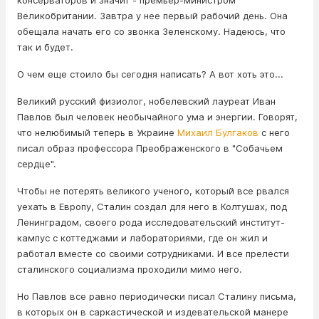
консерваторов и значит - премьер-министром
Великобритании. Завтра у нее первый рабочий день. Она
обещала начать его со звонка Зеленскому. Надеюсь, что
так и будет.
О чем еще стоило бы сегодня написать? А вот хоть это...
Великий русский физиолог, нобелевский лауреат Иван
Павлов был человек необычайного ума и энергии. Говорят,
что нелюбимый теперь в Украине
Михаил Булгаков
с него
писал образ профессора Преображенского в "Собачьем
сердце".
Чтобы не потерять великого ученого, который все рвался
уехать в Европу, Сталин создал для него в Колтушах, под
Ленинградом, своего рода исследовательский институт-
кампус с коттеджами и лабораториями, где он жил и
работал вместе со своими сотрудниками. И все прелести
сталинского социализма проходили мимо него.
Но Павлов все равно периодически писал Сталину письма,
в которых он в саркастической и издевательской манере