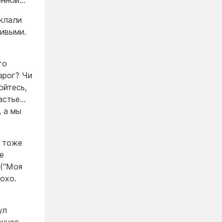
ненной…
 клали
Живыми.
го
арог? Чи
ойтесь,
частье…
, а мы
И тоже
ые
 (“Моя
охо.
ул