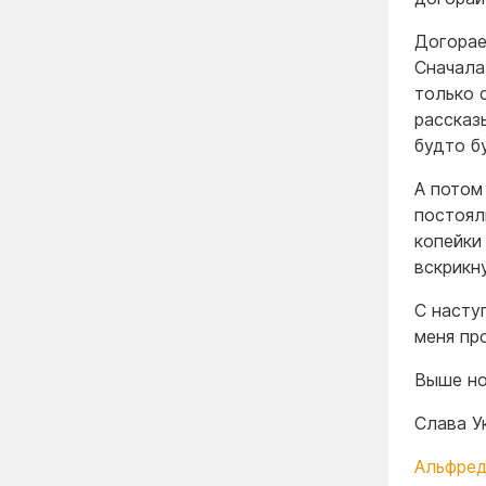
Догорае
Сначала
только 
рассказ
будто б
А потом
постоял
копейки
вскрикн
С насту
меня пр
Выше но
Слава У
Альфред