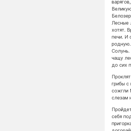
варягов,
Великую
Белозер
Лесные 
хотят. В
печи. И 
родную.
Солунь.
чащу ле
до сих 
Проклят
грибы с
сожгли 
слезам 
Пройдет
себя по
пригорк
догорай