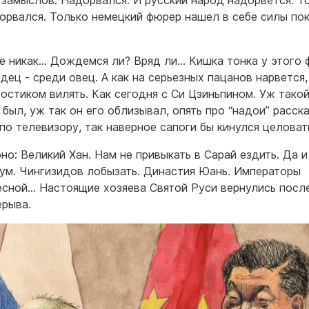
 замыслов. Надорвался. И русский народ надорвется. То
орвался. Только немецкий фюрер нашел в себе силы по
.
се никак… Дождемся ли? Вряд ли… Кишка тонка у этого 
дец - среди овец. А как на серьезных пацанов нарвется,
востиком вилять. Как сегодня с Си Цзиньпином. Уж тако
 был, уж так он его облизывал, опять про “надои” расск
 по телевизору, так наверное сапоги бы кинулся целова
но: Великий Хан. Нам не привыкать в Сарай ездить. Да и
ум. Чингизидов лобызать. Династия Юань. Императоры
сной… Настоящие хозяева Святой Руси вернулись посл
ерыва.