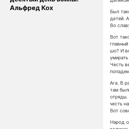
далекой
Альфред Кох
Был так
детей. 
Во слав
Вот так
главный
шо? И в
умирать
Честь в
попадем
Ага. В 
там были
отряды. 
честь н
Вот сов
Народ о