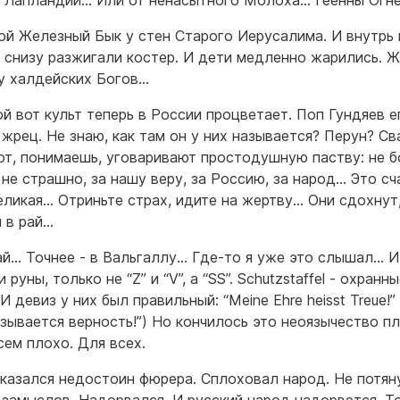
 Лапландии… Или от ненасытного Молоха… Геенны Ог
ой Железный Бык у стен Старого Иерусалима. И внутрь
А снизу разжигали костер. И дети медленно жарились. 
у халдейских Богов…
ой вот культ теперь в России процветает. Поп Гундяев е
 жрец. Не знаю, как там он у них называется? Перун? Св
от, понимаешь, уговаривают простодушную паству: не б
 не страшно, за нашу веру, за Россию, за народ… Это с
еликая… Отриньте страх, идите на жертву… Они сдохнут
 в рай…
рай… Точнее - в Вальгаллу… Где-то я уже это слышал… 
 руны, только не “Z” и “V”, а “SS”. Schutzstaffel - охранн
И девиз у них был правильный: “Meine Ehre heisst Treue!”
азывается верность!”) Но кончилось это неоязычество пл
сем плохо. Для всех.
казался недостоин фюрера. Сплоховал народ. Не потян