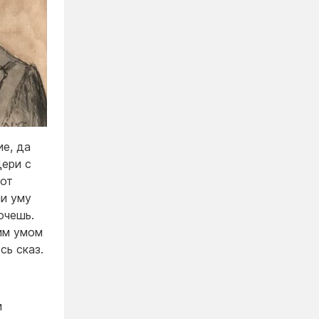
ие, да
Дери с
 от
чи уму
хочешь.
им умом
сь сказ.
и