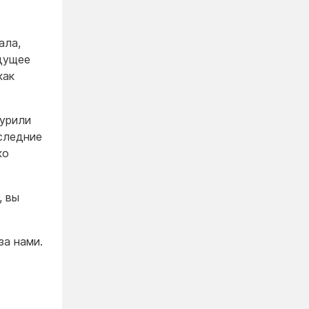
ала,
удущее
как
курили
следние
ко
, вы
за нами.