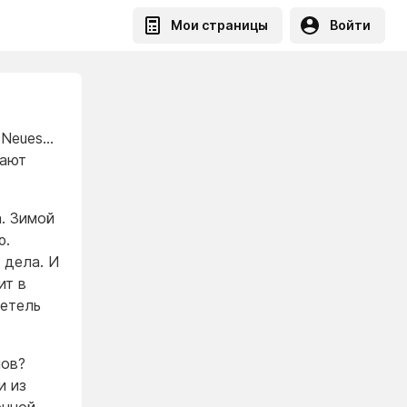
Мои страницы
Войти
s Neues…
вают
а. Зимой
ю.
 дела. И
ит в
Метель
пов?
и из