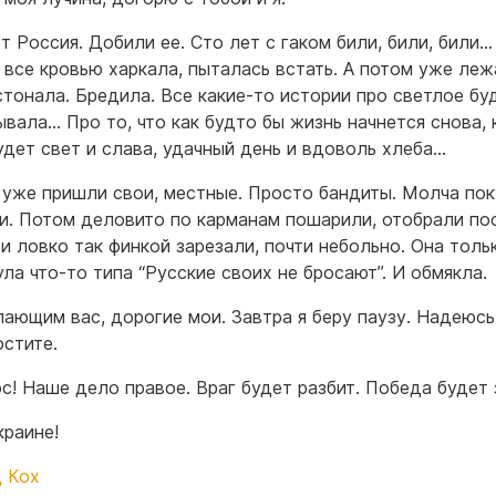
т Россия. Добили ее. Сто лет с гаком били, били, били…
 все кровью харкала, пыталась встать. А потом уже леж
стонала. Бредила. Все какие-то истории про светлое б
ывала… Про то, что как будто бы жизнь начнется снова, 
удет свет и слава, удачный день и вдоволь хлеба…
 уже пришли свои, местные. Просто бандиты. Молча по
и. Потом деловито по карманам пошарили, отобрали по
 и ловко так финкой зарезали, почти небольно. Она толь
ула что-то типа “Русские своих не бросают”. И обмякла.
пающим вас, дорогие мои. Завтра я беру паузу. Надеюсь
остите.
с! Наше дело правое. Враг будет разбит. Победа будет 
краине!
 Кох