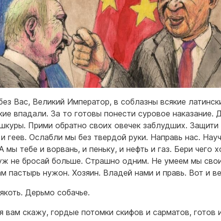
без Вас, Великий Император, в соблазны всякие латинск
кие впадали. За то готовы понести суровое наказание. 
 шкуры. Прими обратно своих овечек заблудших. Защити
 и геев. Ослабли мы без твердой руки. Направь нас. Нау
А мы тебе и ворвань, и пеньку, и нефть и газ. Бери чего 
уж не бросай больше. Страшно одним. Не умеем мы сво
м пастырь нужон. Хозяин. Владей нами и правь. Вот и ве
лякоть. Дерьмо собачье.
 я вам скажу, гордые потомки скифов и сарматов, готов 