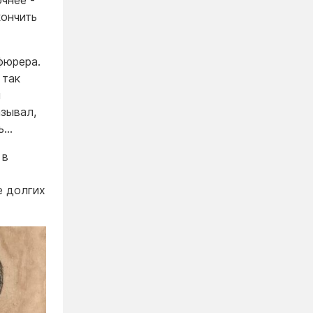
чнее -
кончить
фюрера.
 так
й
азывал,
ть…
 в
е долгих