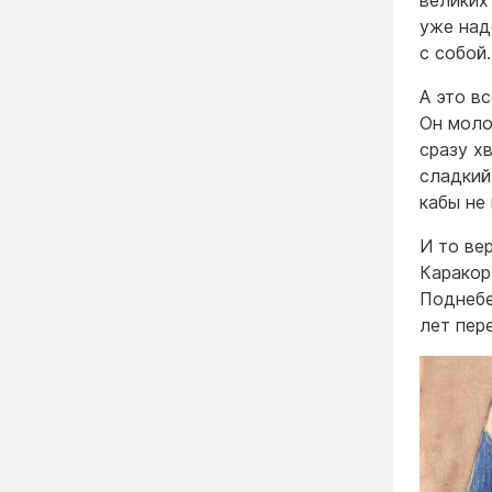
великих
уже над
с собой
А это в
Он моло
сразу х
сладкий
кабы не
И то вер
Каракор
Поднебе
лет пер