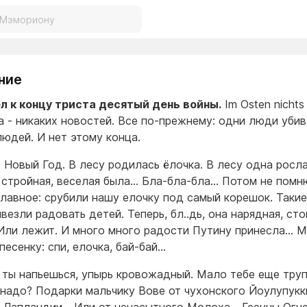
ние
 к концу триста десятый день войны.
Im Osten nicht
а - никаких новостей. Все по-прежнему: одни люди уби
людей. И нет этому конца.
- Новый Год. В лесу родилась ёлочка. В лесу одна росл
 стройная, веселая была… Бла-бла-бла… Потом не помн
главное: срубили нашу елочку под самый корешок. Такие
везли радовать детей. Теперь, бл..дь, она нарядная, сто
Или лежит. И много много радости Путину принесла… 
песенку: спи, елочка, бай-бай…
 ты напьешься, упырь кровожадный. Мало тебе еще тру
надо? Подарки мальчику Вове от чухонского Йоулупукк