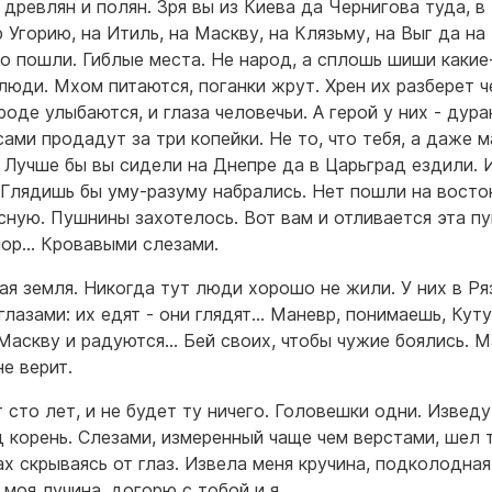
 древлян и полян. Зря вы из Киева да Чернигова туда, в
 Угорию, на Итиль, на Маскву, на Клязьму, на Выг да на
о пошли. Гиблые места. Не народ, а сплошь шиши какие
люди. Мхом питаются, поганки жрут. Хрен их разберет ч
роде улыбаются, и глаза человечьи. А герой у них - дура
сами продадут за три копейки. Не то, что тебя, а даже м
 Лучше бы вы сидели на Днепре да в Царьград ездили. 
 Глядишь бы уму-разуму набрались. Нет пошли на восток
сную. Пушнины захотелось. Вот вам и отливается эта п
пор… Кровавыми слезами.
ая земля. Никогда тут люди хорошо не жили. У них в Ря
 глазами: их едят - они глядят… Маневр, понимаешь, Куту
Маскву и радуются… Бей своих, чтобы чужие боялись. М
не верит.
 сто лет, и не будет ту ничего. Головешки одни. Изведу
д корень. Слезами, измеренный чаще чем верстами, шел т
ах скрываясь от глаз. Извела меня кручина, подколодная
 моя лучина, догорю с тобой и я.