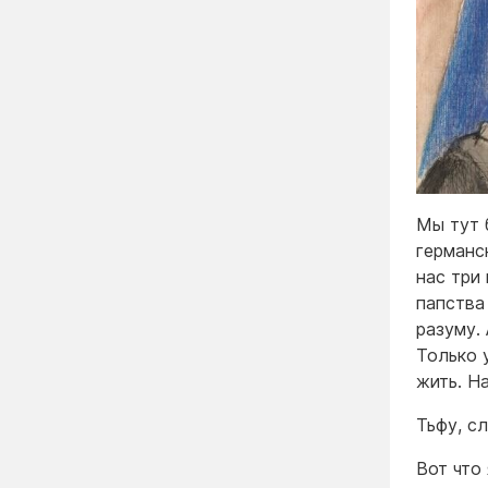
Мы тут 
германс
нас три
папства
разуму. 
Только 
жить. На
Тьфу, с
Вот что