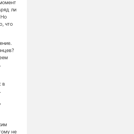
 момент
вряд ли
 Но
о, что
ение.
инцев?
меем
.
 в
.
7
ким
тому не