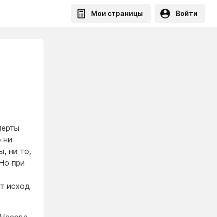
Мои страницы
Войти
перты
о ни
, ни то,
 Но при
ит исход