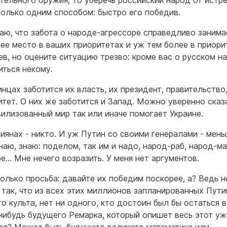
тельного оружия, то уберечь российский народ от истр
олько одним способом: быстро его победив.
аю, что забота о народе-агрессоре справедливо занима
ее место в ваших приоритетах и уж тем более в приори
ев, но оцените ситуацию трезво: кроме вас о русском н
иться некому.
инцах заботится их власть, их президент, правительство
итет. О них же заботится и Запад. Можно уверенно сказа
вилизованный мир так или иначе помогает Украине.
сиянах - никто. И уж Путин со своими генералами - мен
наю, знаю: поделом, так им и надо, народ-раб, народ-ма
ое… Мне нечего возразить. У меня нет аргументов.
только просьба: давайте их победим поскорее, а? Ведь 
 так, что из всех этих миллионов запланированных Пут
го культа, нет ни одного, кто достоин был бы остаться 
нибудь будущего Ремарка, который опишет весь этот уж