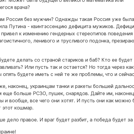
эя? Может быть будущего великого математика или
гося врача?
ам Россия без мужчин? Однажды такая Россия уже была
ила Путина - квинтэссенцию дефицита мужиков. Дефици
 привел к изменению гендерных стереотипов поведения
эгоистичного, ленивого и трусливого подонка, презира
будете делать со страной стариков и баб? Кто ее будет
авливать? Или пусть так и остается? Но тогда через ка
ы опять будете иметь с ней те же проблемы, что и сейчас
же, наконец, украинцам танки и ракеты большей дальнос
м еще больше РСЗО, пушек, снарядов. Дайте им, наконец
ы и вообще, все чего они хотят. И пусть они как можно
т этот кошмар.
ше дело правое. И враг будет разбит, а победа будет за
краине!