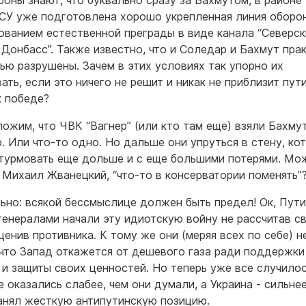
роны знают, что буквально сразу за Бахмутом, в районе
ВСУ уже подготовлена хорошо укрепленная линия оборо
ованием естественной преграды в виде канала “Северск
 Донбасс”. Также известно, что и Соледар и Бахмут пра
ью разрушены. Зачем в этих условиях так упорно их
ать, если это ничего не решит и никак не приблизит пут
к победе?
ожим, что ЧВК “Вагнер” (или кто там еще) взяли Бахмут
. Или что-то одно. Но дальше они упруться в стену, ко
турмовать еще дольше и с еще большими потерями. Мож
 Михаил Жванецкий, “что-то в консерватории поменять”
льно: всякой бессмыслице должен быть предел! Ок, Пути
генералами начали эту идиотскую войну не рассчитав с
ценив противника. К тому же они (меряя всех по себе) н
 что Запад откажется от дешевого газа ради поддержки
 и защиты своих ценностей. Но теперь уже все случилос
е оказались слабее, чем они думали, а Украина - сильнее
анял жесткую антипутинскую позицию.