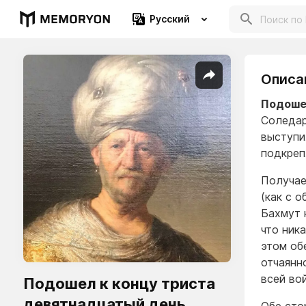
Русский
Описа
Подоше
Соледар
выступи
подкреп
Получае
(как с о
Бахмут 
что ник
этом об
отчаянн
всей во
Подошел к концу триста
девятнадцатый день