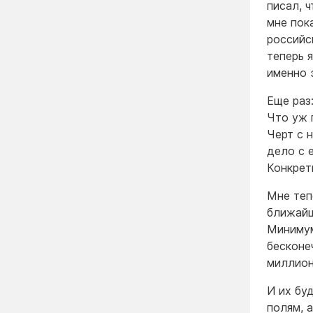
писал, 
мне пок
российс
теперь 
именно 
Еще раз
Что уж 
Черт с 
дело с 
Конкрет
Мне теп
ближайш
Минимум
бесконе
миллион
И их бу
полям, 