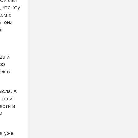
ВСУ был
 что эту
ком с
ы они
ии
ва и
ро
ек от
ысла. А
 цели:
асти и
и
ра уже