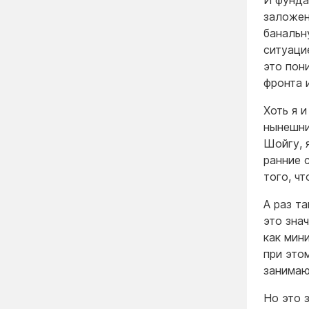
И фунда
заложен
банальн
ситуаци
это пон
фронта 
Хоть я 
нынешни
Шойгу, 
ранние 
того, ч
А раз т
это зна
как мин
при это
занимаю
Но это 