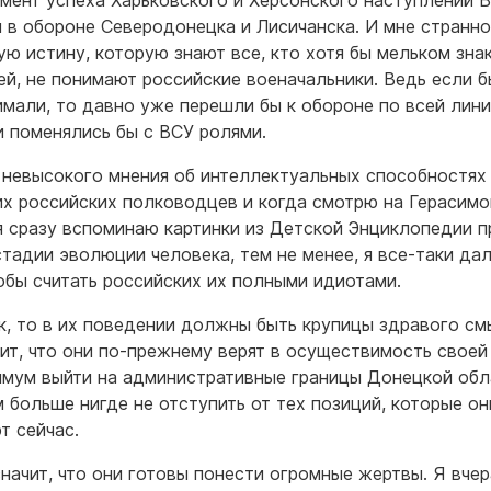
мент успеха Харьковского и Херсонского наступлений 
 в обороне Северодонецка и Лисичанска. И мне странно,
ую истину, которую знают все, кто хотя бы мельком зна
ей, не понимают российские военачальники. Ведь если б
имали, то давно уже перешли бы к обороне по всей лин
и поменялись бы с ВСУ ролями.
и невысокого мнения об интеллектуальных способностях
х российских полководцев и когда смотрю на Герасимо
я сразу вспоминаю картинки из Детской Энциклопедии п
стадии эволюции человека, тем не менее, я все-таки дал
тобы считать российских их полными идиотами.
ак, то в их поведении должны быть крупицы здравого см
чит, что они по-прежнему верят в осуществимость своей
имум выйти на административные границы Донецкой обл
м больше нигде не отступить от тех позиций, которые он
т сейчас.
значит, что они готовы понести огромные жертвы. Я вче