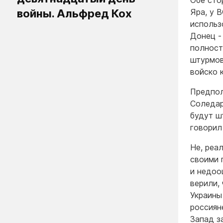
Обе сто
войны. Альфред Кох
Яра, у 
использ
Донец -
полност
штурмов
войско 
Предпол
Соледар
будут ш
говорил
Не, реа
своими 
и недоо
верили,
Украины
россиян
Запад з