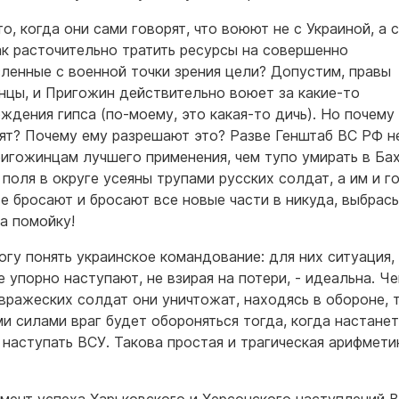
о, когда они сами говорят, что воюют не с Украиной, а 
ак расточительно тратить ресурсы на совершенно
ленные с военной точки зрения цели? Допустим, правы
нцы, и Пригожин действительно воюет за какие-то
ждения гипса (по-моему, это какая-то дичь). Но почему 
ят? Почему ему разрешают это? Разве Генштаб ВС РФ н
ригожинцам лучшего применения, чем тупо умирать в Ба
 поля в округе усеяны трупами русских солдат, а им и г
се бросают и бросают все новые части в никуда, выбрас
а помойку!
огу понять украинское командование: для них ситуация,
е упорно наступают, не взирая на потери, - идеальна. Ч
вражеских солдат они уничтожат, находясь в обороне, 
и силами враг будет обороняться тогда, когда настанет
 наступать ВСУ. Такова простая и трагическая арифмети