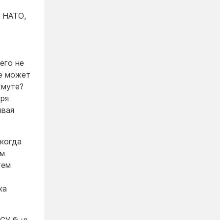
с НАТО,
его не
е может
хмуте?
оря
ывая
 когда
ем
тем
ка