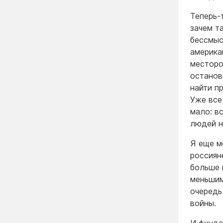
Теперь-т
зачем т
бессмыс
америка
месторо
останов
найти п
Уже все
мало: в
людей н
Я еще м
россиян
больше 
меньшим
очередь
войны.