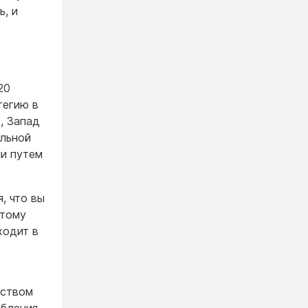
ь, и
20
тегию в
, Запад
ельной
ии путем
, что вы
 тому
ходит в
еством