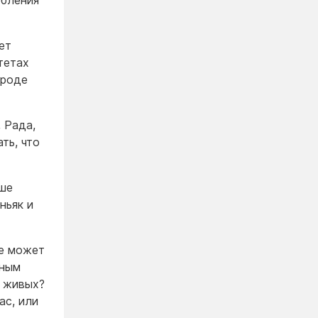
ебления
ет
тетах
ароде
, Рада,
ть, что
ьше
ньяк и
не может
иным
в живых?
ас, или