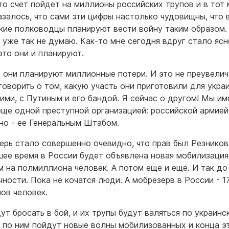
что счет пойдет на миллионы российских трупов и в тот
азалось, что сами эти цифры настолько чудовищны, что 
кие полководцы планируют вести войну таким образом.
я уже так не думаю. Как-то мне сегодня вдруг стало ясн
это они и планируют.
: они планируют миллионные потери. И это не преувелич
говорить о том, какую участь они приготовили для укра
ними, с Путиным и его бандой. Я сейчас о другом! Мы и
еще одной преступной организацией: российской армией
но - ее Генеральным Штабом.
ерь стало совершенно очевидно, что прав был Резников:
ее время в России будет объявлена новая мобилизация
 на полмиллиона человек. А потом еще и еще. И так до
чности. Пока не кочатся люди. А мобрезерв в России - 1
ов человек.
дут бросать в бой, и их трупы будут валяться по украинс
а по ним пойдут новые волны мобилизованных и конца э