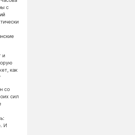
 Часова
ны с
ий
ктически
инские
 и
торую
ет, как
?
н со
воих сил
е
ь:
. И