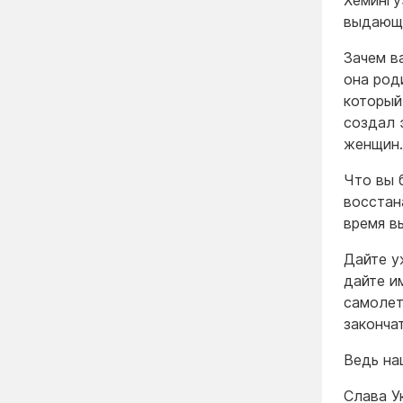
Хемингу
выдающе
Зачем в
она род
который
создал 
женщин.
Что вы 
восстан
время в
Дайте у
дайте и
самолет
законча
Ведь на
Слава У