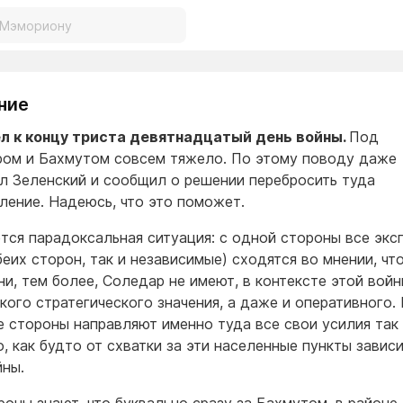
ние
л к концу триста девятнадцатый день войны.
Под
ом и Бахмутом совсем тяжело. По этому поводу даже
л Зеленский и сообщил о решении перебросить туда
ление. Надеюсь, что это поможет.
тся парадоксальная ситуация: с одной стороны все экс
беих сторон, так и независимые) сходятся во мнении, чт
ни, тем более, Соледар не имеют, в контексте этой войны
акого стратегического значения, а даже и оперативного.
е стороны направляют именно туда все свои усилия так
о, как будто от схватки за эти населенные пункты завис
йны.