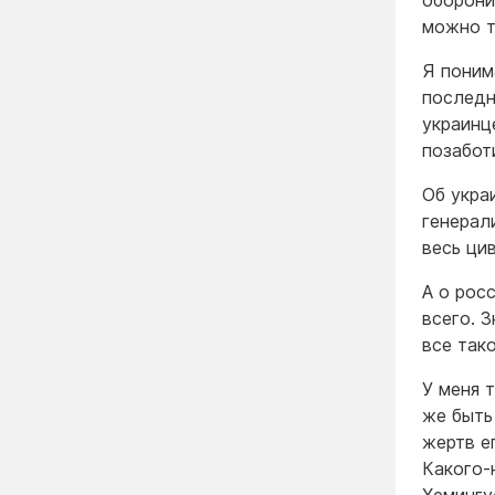
оборони
можно т
Я поним
последн
украинц
позабот
Об укра
генерал
весь ци
А о рос
всего. З
все так
У меня 
же быть
жертв е
Какого-