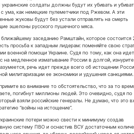
И украинские солдаты должны будут их убивать и убиват
 с ума, как немецкие пулеметчики под Ржевом. А эти
енные жуковы будут без устали отправлять на смерть
ие эшелоны русского пушечного мяса.
к ближайшему заседанию Рамштайн, которое состоится 
 есть просьба к западным лидерам: поменяйте свою стра
ии военной помощи Украине. Судя по тому, как она идет
рс на медленное изматывание России в долгой, изнурит
Разумеется, речь идет прежде всего об истощении Росс
ной милитаризации ее экономики и удушения санкциями.
примите во внимание то обстоятельство, что за то время
аете, погибнут миллионы людей. Это очевидно, судя по
который взяли российские генералы. Не думаю, что это в
ратегию “войны на истощение”.
украинские потери можно свести к минимуму создав
вную систему ПВО и оснастив ВСУ достаточным колич