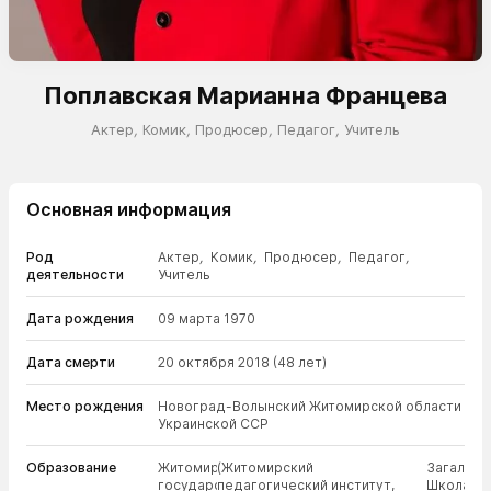
Поплавская Марианна Францева
Актер
,
Комик
,
Продюсер
,
Педагог
,
Учитель
Основная информация
Род
Актер
,
Комик
,
Продюсер
,
Педагог
,
деятельности
Учитель
Дата рождения
09 марта 1970
Дата смерти
20 октября 2018
(48 лет)
Место рождения
Новоград-Волынский Житомирской области
Украинской ССР
Образование
Житомирский
(Житомирский
Загально
государственный
педагогический институт,
Школа