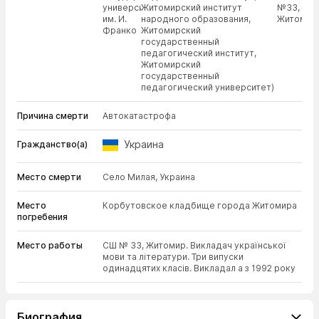
университет
Житомирский институт
№33,
им. И.
народного образования,
Житомир
Франко
Житомирский
государственный
педагогический институт,
Житомирский
государственный
педагогический университет)
Причина смерти
Автокатастрофа
Украина
Гражданство(а)
Место смерти
Село Милая, Украина
Место
Корбутовское кладбище города Житомира
погребения
Место работы
СШ № 33, Житомир. Викладач української
мови та літератури. Три випуски
одинадцятих класів. Викладал а з 1992 року
Биография