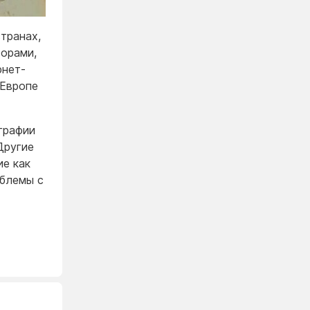
транах,
торами,
рнет-
 Европе
графии
Другие
ие как
облемы с