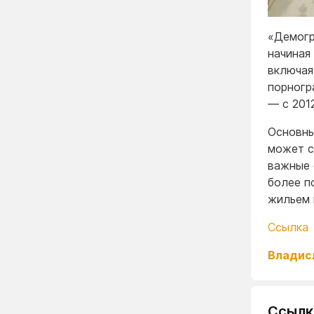
«Демогр
начиная
включая
порногр
— с 201
Основны
может с
важные 
более п
жильем 
Ссылка
Владис
Ссылк