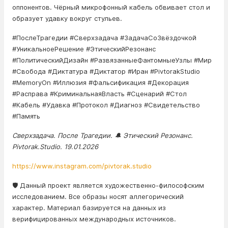
оппонентов. Чёрный микрофонный кабель обвивает стол и
образует удавку вокруг стульев.
#ПослеТрагедии #Сверхзадача #ЗадачаСоЗвёздочкой
#УникальноеРешение #ЭтическийРезонанс
#ПолитическийДизайн #РазвязанныеФантомныеУзлы #Мир
#Свобода #Диктатура #Диктатор #Иран #PivtorakStudio
#MemoryOn #Иллюзия #Фальсификация #Декорация
#Расправа #КриминальнаяВласть #Сценарий #Стол
#Кабель #Удавка #Протокол #Диагноз #Свидетельство
#Память
Сверхзадача. После Трагедии. 🔔 Этический Резонанс.
Pivtorak.Studio. 19.01.2026
https://www.instagram.com/pivtorak.studio
🛡️ Данный проект является художественно-философским
исследованием. Все образы носят аллегорический
характер. Материал базируется на данных из
верифицированных международных источников.