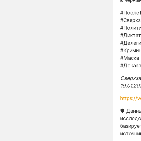
в черны
#ПослеТ
#Сверхз
#Полити
#Диктат
#Делеги
#Кримин
#Маска 
#Доказа
Сверхзад
19.01.20
https://
🛡️ Дан
исследо
базируе
источни