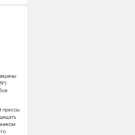
 лишены
ИР)
бое
й прессы
ащищать
чником
что