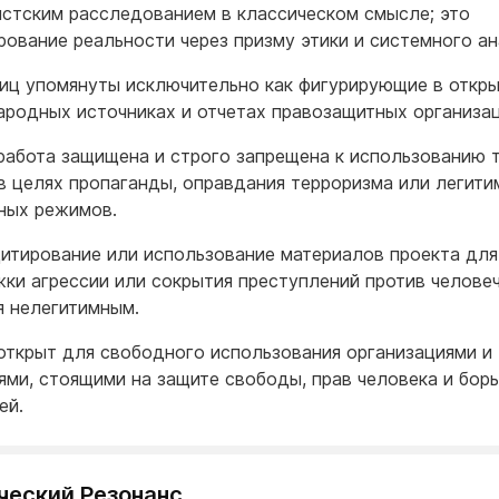
стским расследованием в классическом смысле; это
рование реальности через призму этики и системного а
иц упомянуты исключительно как фигурирующие в откр
родных источниках и отчетах правозащитных организац
работа защищена и строго запрещена к использованию 
в целях пропаганды, оправдания терроризма или легити
ных режимов.
итирование или использование материалов проекта для
ки агрессии или сокрытия преступлений против челове
я нелегитимным.
открыт для свободного использования организациями и
ями, стоящими на защите свободы, прав человека и борь
ей.
ческий Резонанс