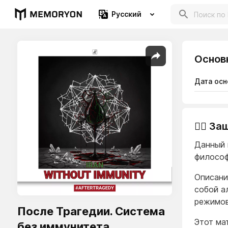
Русский
Основ
Дата осн
👨‍⚖️ 
Данный 
философ
Описани
собой а
режимов
После Трагедии. Система
Этот ма
без иммунитета