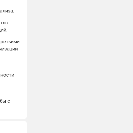
нализа.
ытых
ий.
третьими
мизации
чности
бы с