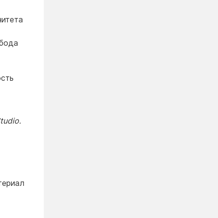
нитета
бода
ость
tudio.
териал