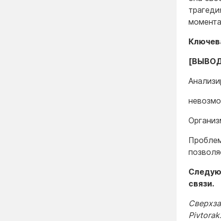
трагеди
момента
Ключева
[ВЫВОД
Анализи
невозмо
Организ
Проблема
позволя
Следую
связи.
Сверхза
Pivtorak