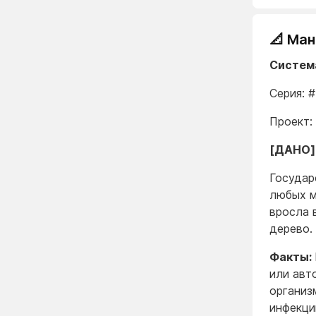
📐 Ма
Систем
Серия: 
Проект:
[ДАНО]
Государ
любых м
вросла 
дерево.
Факты:
или авт
организ
инфекци