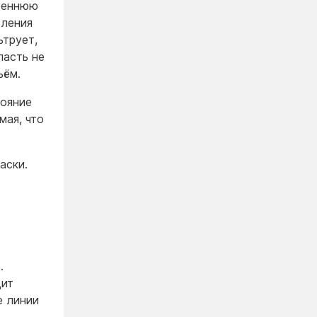
треннюю
вления
ьтрует,
ласть не
ъём.
тояние
мая, что
аски.
.
дит
е линии