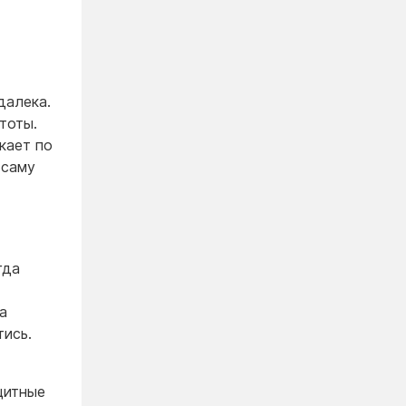
далека.
тоты.
кает по
 саму
гда
а
тись.
щитные