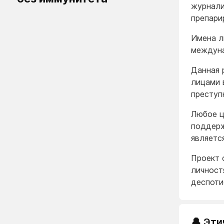
журнали
препари
Имена л
междуна
Данная 
лицами 
преступ
Любое ц
поддерж
являетс
Проект 
личност
деспоти
🔔 Эти