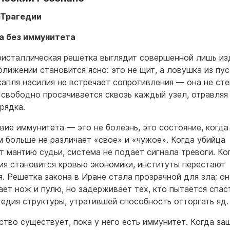
леТрагедии
а без иммунитета
ристаллическая решетка выглядит совершенной лишь из
ближении становится ясно: это не щит, а ловушка из пус
капля насилия не встречает сопротивления — она не сте
а свободно просачивается сквозь каждый узел, отравляя
рядка.
вие иммунитета — это не болезнь, это состояние, когда
м больше не различает «свое» и «чужое». Когда убийца
т мантию судьи, система не подает сигнала тревоги. Ко
ия становится кровью экономики, институты перестают
я. Решетка закона в Иране стала прозрачной для зла; он
ает нож и пулю, но задерживает тех, кто пытается спас
гедия структуры, утратившей способность отторгать яд.
ство существует, пока у него есть иммунитет. Когда за