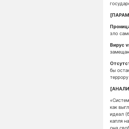
государ
[ПАРАМ
Прониц
зло сам
Вирус v
замещаю
Отсутс
бы оста
террору
[АНАЛИ
«Систем
как выг
идеал (
капля н
она сво