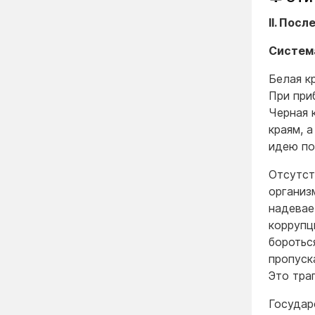
II. Пос
Систем
Белая к
При при
Черная 
краям, 
идею по
Отсутст
организ
надевае
коррупц
боротьс
пропуск
Это тра
Государ