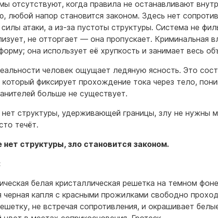
мы отсутствуют, когда правила не останавливают вну
ю, любой напор становится законом. Здесь нет сопроти
 силы атаки, а из-за пустоты структуры. Система не фил
лизует, не отторгает — она пропускает. Криминальная в
форму; она использует её хрупкость и занимает весь об
реальности человек ощущает ледяную ясность. Это сос
, который фиксирует прохождение тока через тело, пони
анителей больше не существует.
е нет структуры, удерживающей границы, злу не нужны м
сто течёт.
е нет структуры, зло становится законом.
:
ическая белая кристаллическая решетка на темном фоне
 черная капля с красными прожилками свободно прохо
решетку, не встречая сопротивления, и окрашивает белы