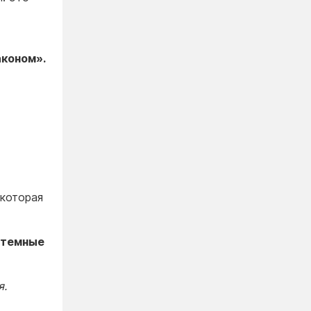
аконом».
 которая
стемные
я.