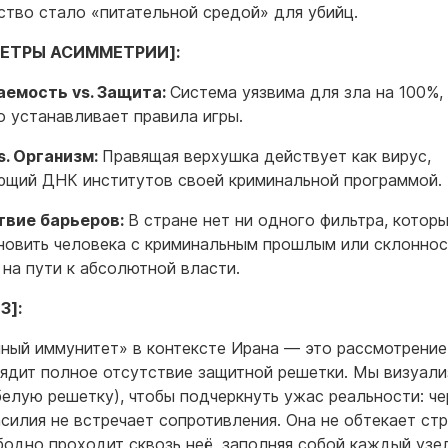
ство стало «питательной средой» для убийц.
ЕТРЫ АСИММЕТРИИ]:
аемость vs. Защита:
Система уязвима для зла на 100%, 
о устанавливает правила игры.
s. Организм:
Правящая верхушка действует как вирус,
щий ДНК институтов своей криминальной программой.
твие барьеров:
В стране нет ни одного фильтра, котор
новить человека с криминальным прошлым или склоннос
 на пути к абсолютной власти.
З]:
ный иммунитет» в контексте Ирана — это рассмотрение
лядит полное отсутствие защитной решетки. Мы визуал
белую решетку), чтобы подчеркнуть ужас реальности: че
асилия не встречает сопротивления. Она не обтекает стр
бодно проходит сквозь неё, заполняя собой каждый узел