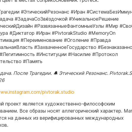
й цвет в местах соприкосновения. Гротеск.
рагедии #ЭтическийРезонанс #Иран #СистемаБезИмму
адача #ЗадачаСоЗвёздочкой #УникальноеРешение
ческийДизайн #РазвязанныеФантомныеУзлы #Мир #Сво
ура #Диктатор #Иран #PivtorakStudio #MemoryOn
тимация #Переименование #Оголение #Правда
альнаяВласть #ЗахваченноеГосударство #Безнаказанн
#Легитимность #Институции #Насилие #Протокол
тельство #Память
ача. После Трагедии. 🔔 Этический Резонанс. Pivtorak.S
26
www.instagram.com/pivtorak.studio
ный проект является художественно-философским
ванием. Все образы носят аллегорический характер. Ма
тся на данных из верифицированных международных
ков.