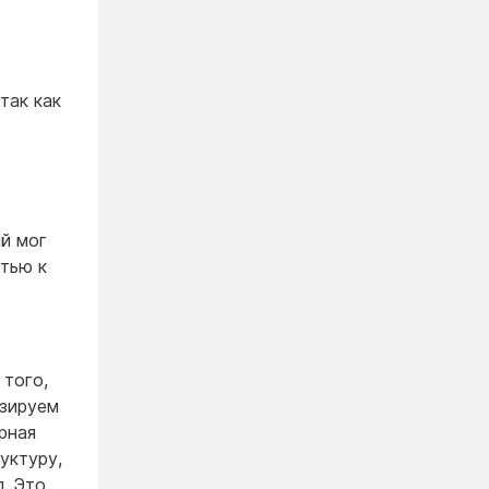
так как
ый мог
тью к
 того,
изируем
рная
уктуру,
. Это