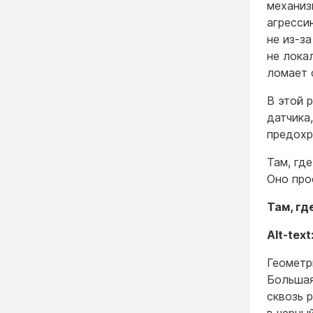
механиз
агресси
не из-за
не лока
ломает 
В этой 
датчика
предохр
Там, гд
Оно про
Там, гд
Alt-text
Геометр
Большая
сквозь 