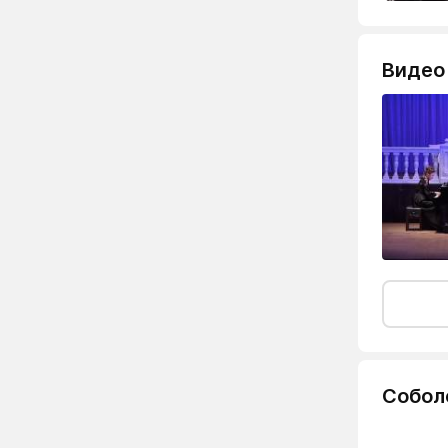
Видео
Собол