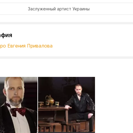
Заслуженный артист Украины
афия
про Евгения Привалова