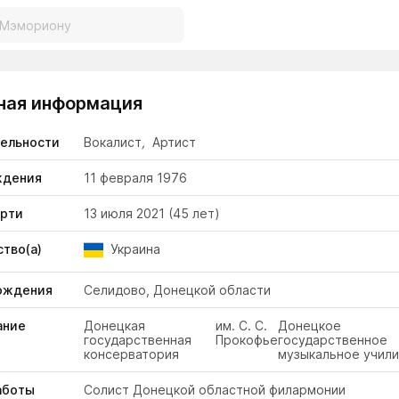
ная информация
тельности
Вокалист
,
Артист
ждения
11 февраля 1976
ерти
13 июля 2021
(45 лет)
тво(а)
Украина
ождения
Селидово, Донецкой области
ание
Донецкая
им. С. С.
Донецкое
государственная
Прокофьева
государственное
консерватория
музыкальное учил
аботы
Солист Донецкой областной филармонии