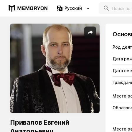
Русский
Основ
Род дея
Дата ро
Дата см
Гражданс
Место р
Образов
Привалов Евгений
Место р
Анатольевич