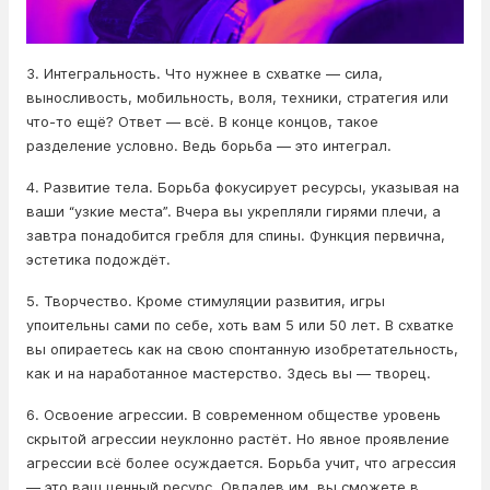
3. Интегральность. Что нужнее в схватке — сила,
выносливость, мобильность, воля, техники, стратегия или
что-то ещё? Ответ — всё. В конце концов, такое
разделение условно. Ведь борьба — это интеграл.
4. Развитие тела. Борьба фокусирует ресурсы, указывая на
ваши “узкие места”. Вчера вы укрепляли гирями плечи, а
завтра понадобится гребля для спины. Функция первична,
эстетика подождёт.
5. Творчество. Кроме стимуляции развития, игры
упоительны сами по себе, хоть вам 5 или 50 лет. В схватке
вы опираетесь как на свою спонтанную изобретательность,
как и на наработанное мастерство. Здесь вы — творец.
6. Освоение агрессии. В современном обществе уровень
скрытой агрессии неуклонно растёт. Но явное проявление
агрессии всё более осуждается. Борьба учит, что агрессия
— это ваш ценный ресурс. Овладев им, вы сможете в