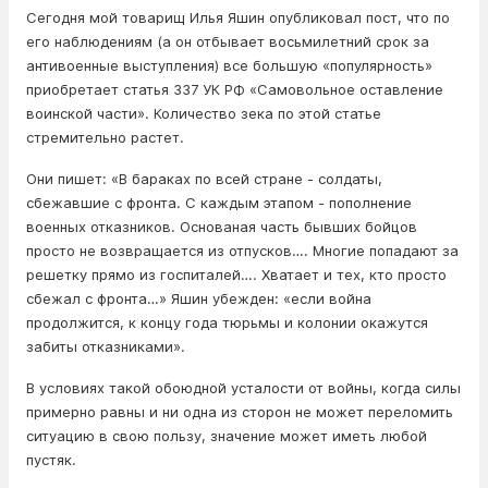
Сегодня мой товарищ Илья Яшин опубликовал пост, что по
его наблюдениям (а он отбывает восьмилетний срок за
антивоенные выступления) все большую «популярность»
приобретает статья 337 УК РФ «Самовольное оставление
воинской части». Количество зека по этой статье
стремительно растет.
Они пишет: «В бараках по всей стране - солдаты,
сбежавшие с фронта. С каждым этапом - пополнение
военных отказников. Основаная часть бывших бойцов
просто не возвращается из отпусков…. Многие попадают за
решетку прямо из госпиталей…. Хватает и тех, кто просто
сбежал с фронта…» Яшин убежден: «если война
продолжится, к концу года тюрьмы и колонии окажутся
забиты отказниками».
В условиях такой обоюдной усталости от войны, когда силы
примерно равны и ни одна из сторон не может переломить
ситуацию в свою пользу, значение может иметь любой
пустяк.