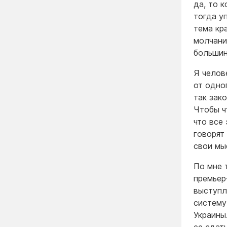
да, то к
тогда у
тема кр
молчани
большин
Я челов
от одно
так зако
Чтобы чт
что все
говорят
свои м
По мне 
премьер
выступл
систему
Украины