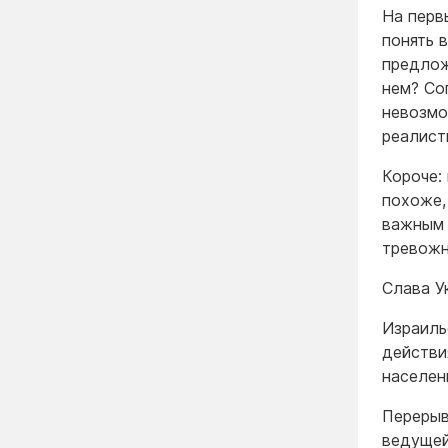
На перв
понять 
предлож
нем? Сог
невозмо
реалист
Короче:
похоже,
важным 
тревожн
Слава У
Израиль
действи
населен
Перерыв
ведущей