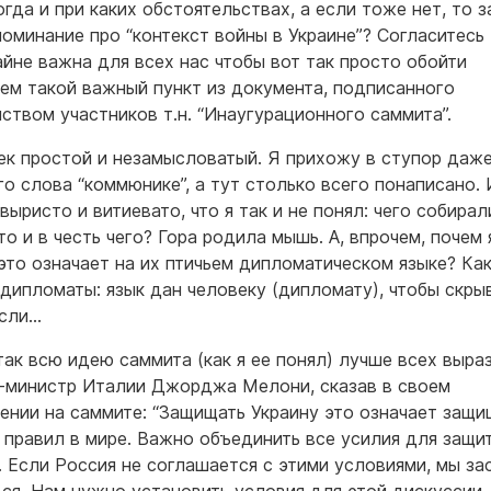
огда и при каких обстоятельствах, а если тоже нет, то 
поминание про “контекст войны в Украине”? Согласитесь 
айне важна для всех нас чтобы вот так просто обойти
ем такой важный пункт из документа, подписанного
ством участников т.н. “Инаугурационного саммита”.
ек простой и незамысловатый. Я прихожу в ступор даж
го слова “коммюнике”, а тут столько всего понаписано. 
выристо и витиевато, что я так и не понял: чего собирал
о и в честь чего? Гора родила мышь. А, впрочем, почем 
 это означает на их птичьем дипломатическом языке? Ка
 дипломаты: язык дан человеку (дипломату), чтобы скры
ысли…
так всю идею саммита (как я ее понял) лучше всех выра
-министр Италии Джорджа Мелони, сказав в своем
ении на саммите: “Защищать Украину это означает защи
 правил в мире. Важно объединить все усилия для защи
. Если Россия не соглашается с этими условиями, мы за