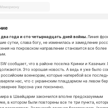
ние
два года и сто четырнадцать дней войны.
Линия фро
ие сутки, слава богу, не изменилась и замедление рос
ения на покровском направлении становится все более
ым.
 ISW сообщает, что в районе поселка Кринки и Казачьих 
должаются. Это хорошая новость. А ведь я уже было с
 российским военкорам, которые наперебой все послед
уверяли нас, что с украинским плацдармом на левом бер
севернее Херсона уже покончено.
мира в Швейцарии закончился вполне предсказуемым
ке, в котором были повторены все те три пункта, котор