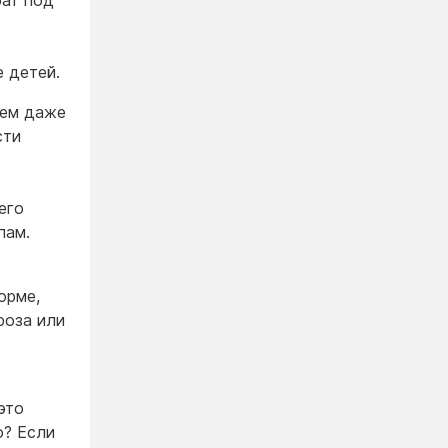
рат под
е детей.
нем даже
сти
его
пам.
орме,
роза или
это
о? Если