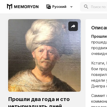
Русский
Описа
Прошли 
прошедш
продвиж
очевидн
Кстати,
бои про
поверил
недели 
Днепра 
Саммит 
Прошли два года и сто
коммюни
четырнадцать дней