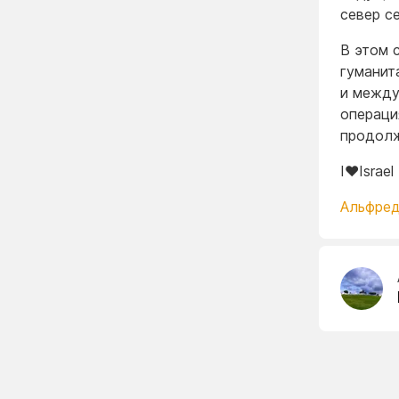
север с
В этом 
гуманит
и между
операци
продолж
I❤️Israel
Альфред