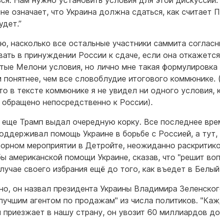
ься. Нам нужно установить условия для этой дискуссии.
 не означает, что Украина должна сдаться, как считает П
удет.”
аю, насколько все остальные участники саммита соглас
вать в принуждении России к сдаче, если она откажется
тые Мелони условия, но лично мне такая формулировка 
 понятнее, чем все словоблудие итогового коммюнике. 
что в тексте коммюнике я не увидел ни одного условия, 
 обращено непосредственно к России).
 еще Трамп выдал очередную корку. Все последнее вре
оддерживал помощь Украине в борьбе с Россией, а тут,
орном мероприятии в Детройте, неожиданно раскритик
ы американской помощи Украине, сказав, что "решит воп
случае своего избрания ещё до того, как въедет в Белый
но, он назвал президента Украины Владимира Зеленско
лучшим агентом по продажам" из числа политиков. "Каж
н приезжает в нашу страну, он увозит 60 миллиардов до