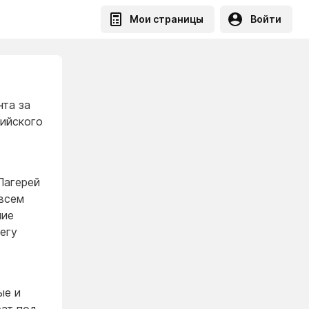
Мои страницы
Войти
нта за
сийского
Лагерей
овсем
ние
егу
ые и