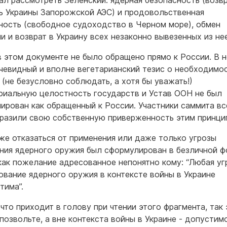
ал рассмотреть Зеленский: ядерная безопасность (возв
ь Украины Запорожской АЭС) и продовольственная
ность (свободное судоходство в Черном море), обмен
и и возврат в Украину всех незаконно вывезенных из не
в этом документе не было обращено прямо к России. В 
чевидный и вполне вегетарианский тезис о необходимо
 (не безусловно соблюдать, а хотя бы уважать!)
риальную целостность государств и Устав ООН не был
ирован как обращенный к России. Участники саммита вс
разили свою собственную приверженность этим принци
же отказаться от применения или даже только угрозы
ния ядерного оружия был сформулирован в безличной ф
как пожелание адресованное непонятно кому: “Любая уг
ование ядерного оружия в контексте войны в Украине
тима”.
 что приходит в голову при чтении этого фрагмента, так 
 позвольте, а вне контекста войны в Украине - допустим