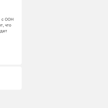
й с ООН
т, что
удет