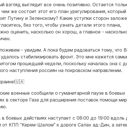
ый взгляд выглядит все очень позитивно. Остается толь
в чем же состоит этот его план урегулирования, который
ит Путину и Зеленскому? Какие уступки сторон заложе
ласитесь, без того, чтобы узнать детали этого плана,
жно оценить, насколько он хорош, а главное - наскольк
ичен.
 поживем - увидим. А пока будем радоваться тому, что В
 удалось стабилизировать фронт. Это мне кажется сам
итогом прошедшей недели, поскольку началась она с д
ого наступления россиян на покровском направлении.
краине!🇺🇦
ские военные сообщили о гуманитарной паузе в боевых
ях в секторе Газа для расширения поставок помощи ми
ию.
 в боевых действиях наступает с 08:00 до 19:00 вдоль 
 от КПП "Керем-Шалом" к дороге Салах ад-Дин, а зате