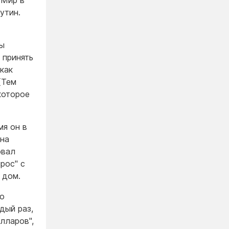
 Мир в
утин.
ны
 принять
как
(Тем
которое
мя он в
 на
овал
рос" с
 дом.
го
дый раз,
лларов",