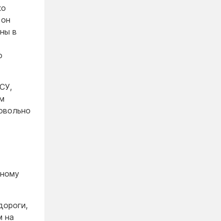
ко
 он
ны в
о
СУ,
ым
овольно
рному
дороги,
м на