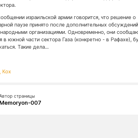
ектора.
сообщении израильской армии говорится, что решение о
арной паузе принято после дополнительных обсуждени
народными организациями. Одновременно, они сообщаю
я в южной части сектора Газа (конкретно - в Рафахе), б
аться. Такие дела…
 Кох
Автор страницы
Memoryon-007