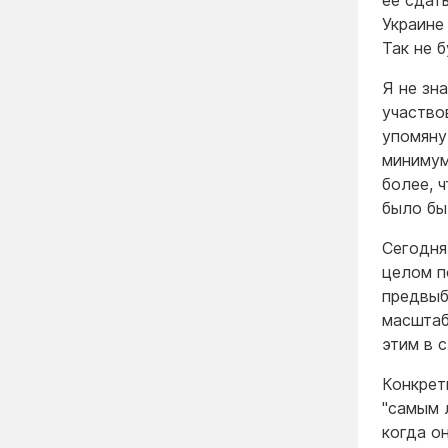
ее сдат
Украине
Так не б
Я не зн
участво
упомяну
минимум
более, 
было бы
Сегодня
целом п
предвыб
масштаб
этим в 
Конкрет
"самым 
когда о