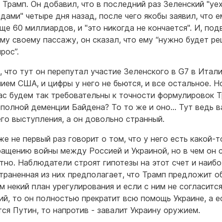
л Трамп. Он добавил, что в последний раз Зеленский "уе
дами" четыре дня назад, после чего якобы заявил, что е
ще 60 миллиардов, и "это никогда не кончается". И, под
ому своему пассажу, он сказал, что ему “нужно будет р
рос”.
, что тут он перепутал участие Зеленского в G7 в Итали
ием США, и цифры у него не бьются, и все остальное. Н
ас будем так требовательны к точности формулировок 
 полной деменции Байдена? То то же и оно… Тут ведь 
его выступления, а он довольно странный.
же не первый раз говорит о том, что у него есть какой-т
ращению войны между Россией и Украиной, но в чем он 
ятно. Наблюдатели строят гипотезы на этот счет и наиб
траненная из них предполагает, что Трамп предложит о
м некий план урегулирования и если с ним не согласитс
ий, то он полностью прекратит всю помощь Украине, а е
тся Путин, то напротив - завалит Украину оружием.