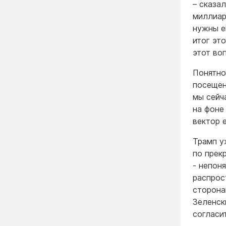
– сказа
миллиар
нужны е
итог эт
этот воп
Понятно
посещен
мы сейч
на фоне
вектор 
Трамп у
по прек
- непон
распрос
сторона
Зеленск
согласи