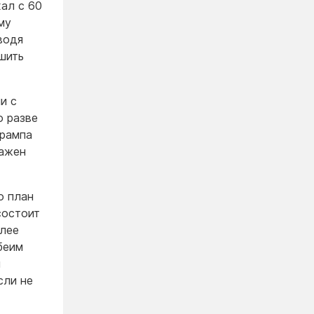
хал с 60
му
водя
ешить
и с
о разве
Трампа
важен
о план
состоит
олее
беим
я
сли не