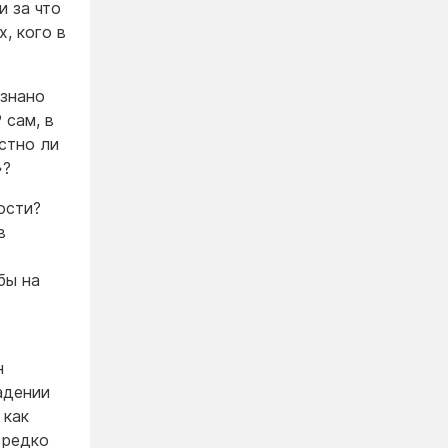
и за что
, кого в
изнано
 сам, в
стно ли
»?
ости?
в
бы на
н
адении
 как
 редко