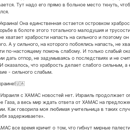
вается. Тут надо его прямо в больное место ткнуть, что
лся.
Украина! Она единственная остается островком храброс
борьбе в болоте этого тотального малодушия и трусости
не хватает храбрости напасть на сильного и поэтому он
го. А у сильного, на которого побоялись напасть, не хв
ти по-настоящему помочь слабому. И только слабый ок
ии дать отпор, не задумываясь о последствиях и не счи
 И оказалось, что храбрость делает слабого сильным, а 
вие - сильного слабым.
краине!🇺🇦
 Израиля с ХАМАС новостей нет. Израиль продолжает 
ре Газа, а весь мир ждать ответа от ХАМАС на предложе
ии. Как говорила моя любимая учительница в таких случ
ебя задерживаете».
АМАС все время кричит о том, что гибнут мирные палести