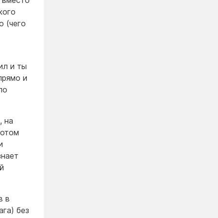
и вместо
кого
о (чего
о
ил и ты
прямо и
ло
, на
потом
и
знает
й
в в
ага) без