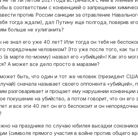
а не ты ли летом 2021 года встречался с ним в Женеве 
тобы в соответствии с конвенцией о запрещении химичес
ввести против России санкции за отравление Навальног
тебя тогда ждали), дал Путину еще полгода, поверив ег
ям больше не хулиганить?
ы не знал его уже 40 лет? Или тогда он тебя не беспоко
его порядочным человеком? Это уже после того, как ты 
о (в марте по-моему) назвал его «убийцей»! Как это мог
ся? А может все дело просто в маразме?
 может быть, что один и тот же человек (президент США
случай) сначала называет своего оппонента «убийцей», 
ним разговаривает и прощает ему нарушении конвенции 
ое покушение на убийство, а потом говорит, что он его 
лет и все эти 40 лет он его беспокоит и он непорядочны
?
ожно на празднике по случаю юбилея высадки союзнико
ии (символе прямого участия в войне против общего вр