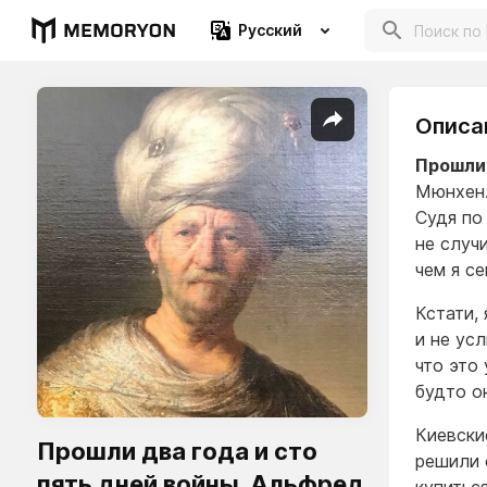
Русский
Описа
Прошли 
Мюнхен.
Судя по
не случ
чем я с
Кстати,
и не ус
что это
будто о
Киевски
Прошли два года и сто
решили 
пять дней войны. Альфред