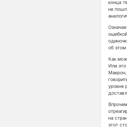
конца тв
не пошл
аналоги
Означае
ошибкой
одиночк
об этом
Как мож
Или это
Макрон,
говорит
уровне 
доставл
Впрочем
отреаги
на стра
этот ст