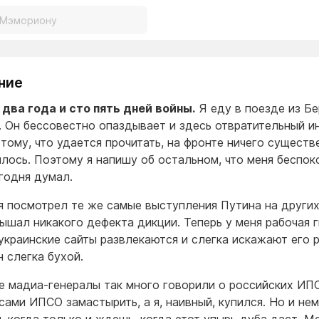
ние
два года и сто пять дней войны.
Я еду в поезде из Бе
 Он бессовестно опаздывает и здесь отвратительный ин
 тому, что удается прочитать, на фронте ничего существ
илось. Поэтому я напишу об остальном, что меня беспок
егодня думал.
 я посмотрел те же самые выступления Путина на других
лышал никакого дефекта дикции. Теперь у меня рабочая г
 украинские сайты развлекаются и слегка искажают его р
н слегка бухой.
е мадиа-генералы так много говорили о российских ИПС
сами ИПСО замастырить, а я, наивный, купился. Но и не