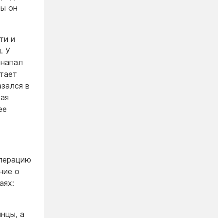
бы он
ти и
. У
 напал
атает
азался в
тая
ее
операцию
ние о
аях:
нцы, а