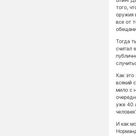
Блин! Д
того, ч
оружия 
все от 
обещани
Тогда т
считал 
публичн
случить
Как это
всякий 
мило с 
очередн
уже 40 
человек
И как м
Норманд