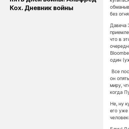
купитьс
Кох. Дневник войны
обманыв
без огн
Давеча 
приемле
что в э
очередн
Bloombe
один (уж
Все пос
он опят
миру, ч
когда П
Не, ну 
его уже
человек