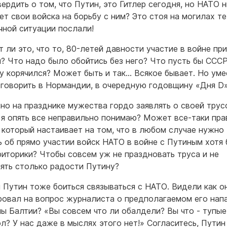
ердить о том, что Путин, это Гитлер сегодня, но НАТО н
ет свои войска на борьбу с ним? Это стоя на могилах тех
чной ситуации послали!
т ли это, что то, 80-летей давности участие в войне пр
? Что надо было обойтись без него? Что пусть бы СССР
у корячился? Может быть и так… Всякое бывает. Но уме
 говорить в Нормандии, в очередную годовщину «Дня D
но на празднике мужества гордо заявлять о своей трус
 я опять все неправильно понимаю? Может все-таки пра
 который настаивает на том, что в любом случае нужно
ь об прямо участии войск НАТО в войне с Путиным хотя 
риторики? Чтобы совсем уж не праздновать труса и не
ять столько радости Путину?
 Путин тоже боиться связываться с НАТО. Видели как о
ровал на вопрос журналиста о предполагаемом его нап
ны Балтии? «Вы совсем что ли обалдели? Вы что - тупые
ол? У нас даже в мыслях этого нет!» Согласитесь, Путин