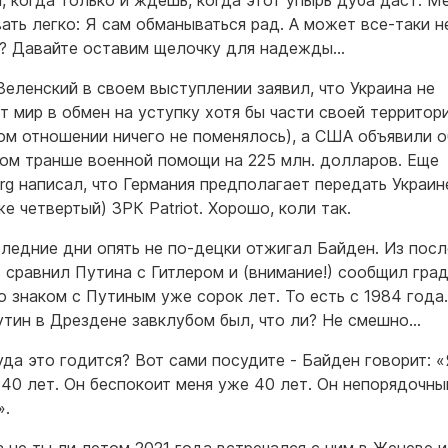
я, когда только и ждешь, когда этот упырь дуба даст. М
ать легко: Я сам обманываться рад. А может все-таки 
я? Давайте оставим щелочку для надежды…
Зеленский в своем выступлении заявил, что Украина не
т мир в обмен на уступку хотя бы части своей территори
том отношении ничего не поменялось), а США объявили о
ом транше военной помощи на 225 млн. долларов. Еще
rg написал, что Германия предполагает передать Украин
е четвертый) ЗРК Patriot. Хорошо, коли так.
ледние дни опять не по-децки отжигал Байден. Из посл
ь сравнил Путина с Гитлером и (внимание!) сообщил град
то знаком с Путиным уже сорок лет. То есть с 1984 года
утин в Дрездене завклубом был, что ли? Не смешно…
куда это годится? Вот сами посудите - Байден говорит: 
 40 лет. Он беспокоит меня уже 40 лет. Он непорядочны
».