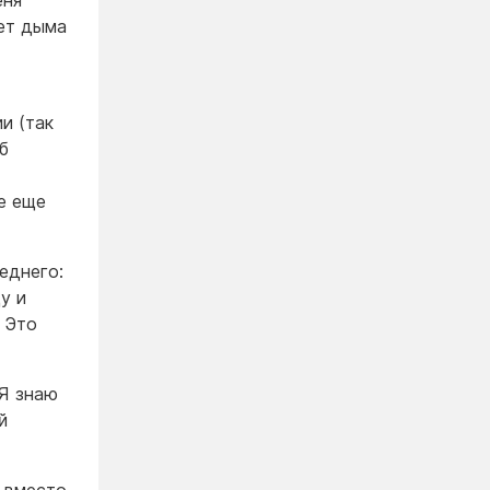
еня
нет дыма
и (так
б
е еще
еднего:
у и
. Это
«Я знаю
й