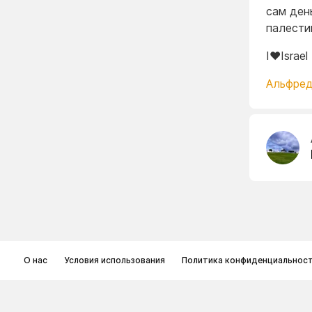
сам ден
палести
I❤️Israel
Альфред
О нас
Условия использования
Политика конфиденциальнос
© Memoryon.net 2021