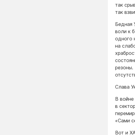
так сры
так взви
Бедная 
воли к 
одного 
на слабо
храброс
состоян
резоны.
отсутст
Слава У
В войне
в секто
перемир
«Сами с
Вот и Х