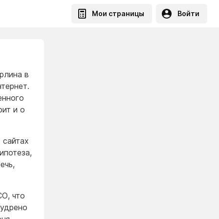
Мои страницы
Войти
рлина в
тернет.
енного
оит и о
 сайтах
ипотеза,
ечь,
О, что
мудрено