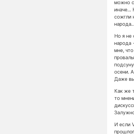
можно с
иначе… 
сожгли 
народа
Но я не 
народа 
мне, чт
проваль
подсуну
осени. 
Даже вы
Как же 
то мнен
дискусс
Залужно
И если 
прошлог