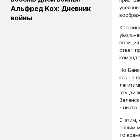
пристра
Альфред Кох: Дневник
усеянны
воображ
войны
Кто вин
увольне
позиция
ответ п
командо
Но Банк
как на 
легитим
эту дис
Зеленск
- ничто.
С этим,
общим м
то врем