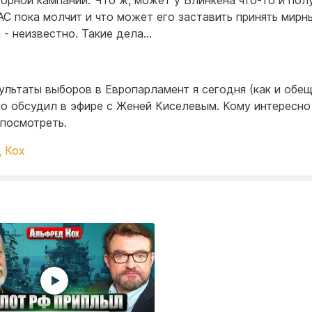
орной кампании. Что ж, может у Блинкена что-то и полу
С пока молчит и что может его заставить принять мирн
 - неизвестно. Такие дела…
зультаты выборов в Европарламент я сегодня (как и обе
о обсудил в эфире с Женей Киселевым. Кому интересно
посмотреть.
 Кох