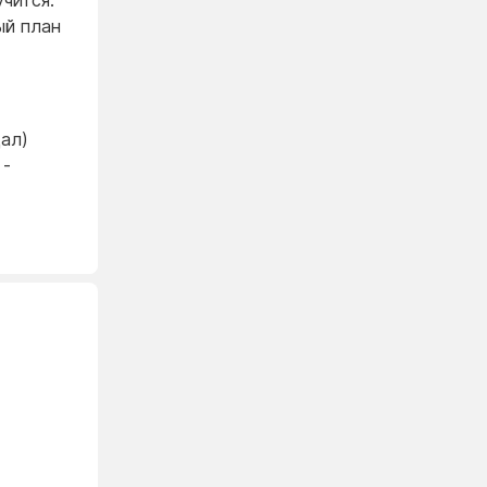
чится.
ый план
щал)
 -