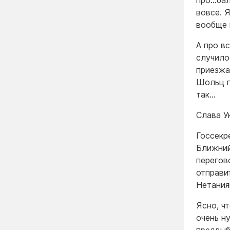
про...ба
вовсе. 
вообще 
А про в
случило
приезжа
Шольц п
так…
Слава У
Госсекр
Ближний
перегов
отправи
Нетания
Ясно, ч
очень н