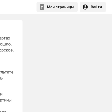
Мои страницы
Войти
артах
зошло.
орское.
ультате
нь
 и
артины