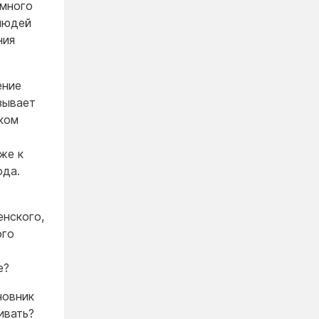
емного
 людей
ния
ение
зывает
иком
же к
ода.
енского,
ого
ее?
новник
ивать?