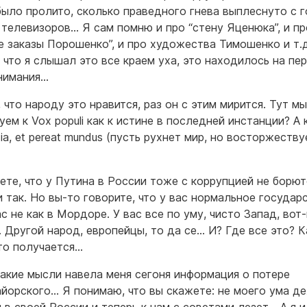
было пролито, сколько праведного гнева выплеснуто с 
 телевизоров… Я сам помню и про “стену Яценюка”, и пр
е заказы Порошенко”, и про художества Тимошенко и т.д
, что я слышал это все краем уха, это находилось на пе
нимания…
 что народу это нравится, раз он с этим мирится. Тут м
ем к Vox populi как к истине в последней инстанции? А 
titia, et pereat mundus (пусть рухнет мир, но восторжеству
ете, что у Путина в России тоже с коррупцией не борют
 так. Но вы-то говорите, что у вас нормальное государ
с не как в Мордоре. У вас все по уму, чисто Запад, вот
 Другой народ, европейцы, то да се… И? Где все это? К
то получается…
такие мысли навела меня сегоня информация о потере
йорского… Я понимаю, что вы скажете: не моего ума де