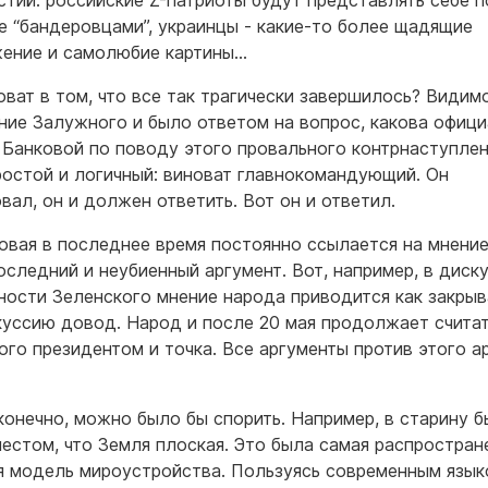
стий: российские Z-патриоты будут представлять себе п
е “бандеровцами”, украинцы - какие-то более щадящие
ение и самолюбие картины…
оват в том, что все так трагически завершилось? Видим
ние Залужного и было ответом на вопрос, какова офици
 Банковой по поводу этого провального контрнаступлен
ростой и логичный: виноват главнокомандующий. Он
вал, он и должен ответить. Вот он и ответил.
овая в последнее время постоянно ссылается на мнени
последний и неубиенный аргумент. Вот, например, в диск
ности Зеленского мнение народа приводится как закры
куссию довод. Народ и после 20 мая продолжает счита
ого президентом и точка. Все аргументы против этого а
 конечно, можно было бы спорить. Например, в старину 
естом, что Земля плоская. Это была самая распростран
я модель мироустройства. Пользуясь современным язык