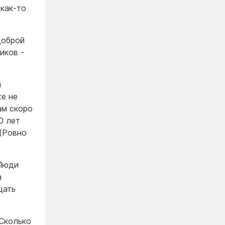
 как-то
доброй
иков -
я
же не
ам скоро
0 лет
 (Ровно
 Люди
а
цать
 Сколько