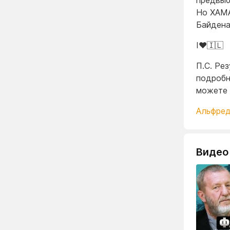
предвыб
Но ХАМА
Байдена
I❤️🇮🇱
П.С. Ре
подробн
можете 
Альфред
Видео