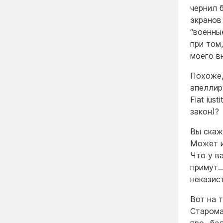
чернил 
экранов
“военны
при том
моего в
Похоже,
апеллиру
Fiat ius
закон)?
Вы скаж
Может и
Что у ва
примут…
неказис
Вот на 
Старома