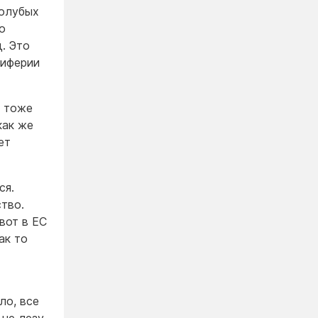
голубых
о
. Это
риферии
ы тоже
как же
ет
ся.
ство.
-вот в ЕС
ак то
ло, все