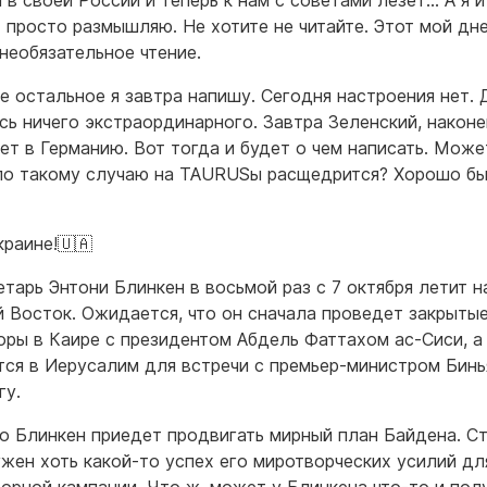
л в своей России и теперь к нам с советами лезет… А я и
Я просто размышляю. Не хотите не читайте. Этот мой дне
необязательное чтение.
се остальное я завтра напишу. Сегодня настроения нет. 
сь ничего экстраординарного. Завтра Зеленский, наконе
ет в Германию. Вот тогда и будет о чем написать. Може
о такому случаю на TAURUSы расщедрится? Хорошо бы
краине!🇺🇦
етарь Энтони Блинкен в восьмой раз с 7 октября летит н
 Восток. Ожидается, что он сначала проведет закрыты
оры в Каире с президентом Абдель Фаттахом ас-Сиси, а
тся в Иерусалим для встречи с премьер-министром Бин
гу.
то Блинкен приедет продвигать мирный план Байдена. С
ужен хоть какой-то успех его миротворческих усилий дл