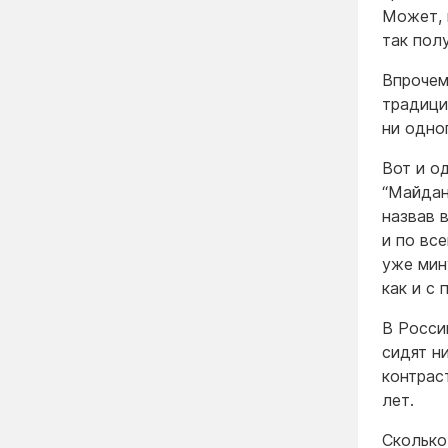
Может, 
так полу
Впрочем
традици
ни одно
Вот и о
“Майдан
назвав 
и по вс
уже мин
как и с
В Росси
сидят ни
контрас
лет.
Сколько