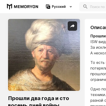
Русский
Описа
Прошли 
ISW вид
За искл
А неско
То есть
потерял
прошлог
огранич
Одно по
техники
Прошли два года и сто
разной 
восемь дней войны.