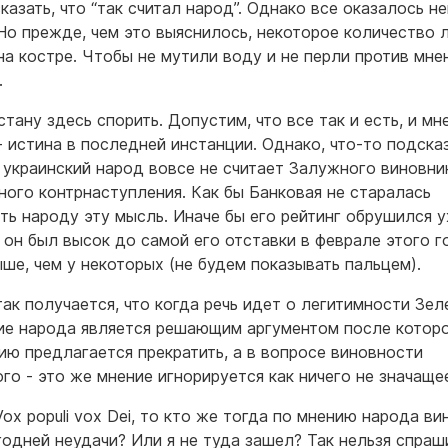
казать, что “так считал народ”. Однако все оказалось н
Но прежде, чем это выяснилось, некоторое количество
на костре. Чтобы не мутили воду и не перли против мне
…
стану здесь спорить. Допустим, что все так и есть, и мн
- истина в последней инстанции. Однако, что-то подска
о украинский народ вовсе не считает Залужного виновн
ного контрнаступления. Как бы Банковая не старалась
ть народу эту мысль. Иначе бы его рейтинг обрушился у
А он был высок до самой его отставки в феврале этого г
ше, чем у некоторых (не будем показывать пальцем).
так получается, что когда речь идет о легитимности Зел
ие народа является решающим аргументом после котор
ию предлагается прекратить, а в вопросе виновности
го - это же мнение игнорируется как ничего не значащ
Vox populi vox Dei, то кто же тогда по мнению народа ви
одней неудачи? Или я не туда зашел? Так нельзя спраш