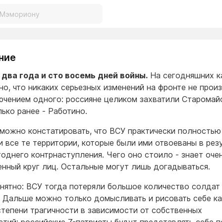
ние
два года и сто восемь дней войны.
На сегодняшних к
но, что никаких серьезных изменений на фронте не прои
ючением одного: россияне целиком захватили Старомай
лько ранее - Работино.
 можно констатировать, что ВСУ практически полностью
и все те территории, которые были ими отвоеваны в рез
однего контрнаступления. Чего оно стоило - знает оче
енный круг лиц. Остальные могут лишь догадываться.
нятно: ВСУ тогда потеряли большое количество солдат
. Дальше можно только домысливать и рисовать себе к
степени трагичности в зависимости от собственных