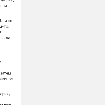
 не лезу
вник -
Да и не
ц-то,
т
 если
а
е
 затем
ьямином
тарику
я