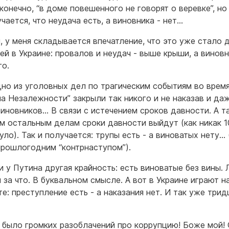
конечно, “в доме повешенного не говорят о веревке”, но
чается, что неудача есть, а виновника - нет…
, у меня складывается впечатление, что это уже стало 
ей в Украине: провалов и неудач - выше крыши, а виновн
го.
дно из уголовных дел по трагическим событиям во врем
а Незалежности” закрыли так никого и не наказав и да
виновников… В связи с истечением сроков давности. А т
ем остальным делам сроки давности выйдут (как никак 1
уло). Так и получается: трупы есть - а виноватых нету…
 прошлогодним “контрнаступом”).
и у Путина другая крайность: есть виноватые без вины.
 за что. В буквальном смысле. А вот в Украине играют н
те: преступление есть - а наказания нет. И так уже трид
 было громких разоблачений про коррупцию! Боже мой!