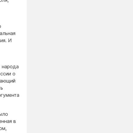
оля,
о
альная
ия. И
е народа
уссии о
вающий
ть
ргумента
было
енная в
ом,