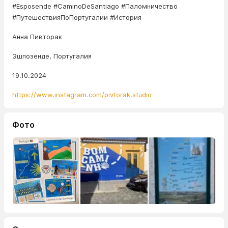
#Esposende #CaminoDeSantiago #Паломничество
#ПутешествияПоПортугалии #История
Анна Пивторак
Эшпозенде, Португалия
19.10.2024
https://www.instagram.com/pivtorak.studio
Фото