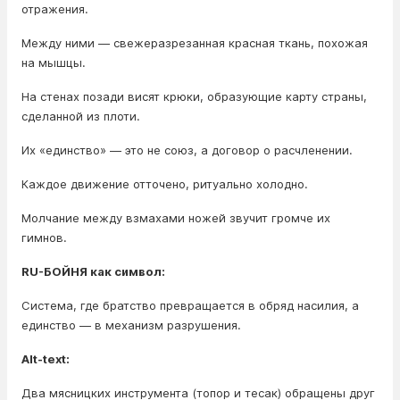
отражения.
Между ними — свежеразрезанная красная ткань, похожая
на мышцы.
На стенах позади висят крюки, образующие карту страны,
сделанной из плоти.
Их «единство» — это не союз, а договор о расчленении.
Каждое движение отточено, ритуально холодно.
Молчание между взмахами ножей звучит громче их
гимнов.
RU-БОЙНЯ как символ:
Система, где братство превращается в обряд насилия, а
единство — в механизм разрушения.
Alt-text:
Два мясницких инструмента (топор и тесак) обращены друг