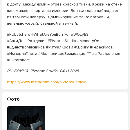
к другу, между ними – отрез красной ткани. Крюки на стене
напоминают очертания империи. Волчьи глаза наблюдают
из темноты наверху. Доминирующие тона: багровый,
пепельно-серый, стальной и тёмный.
#RUbutchers #WhatAreYouBornFor #WOLVES
#АнтиДеньРождения #PivtorakStudio #MemoryOn
#ЕдинствоМясников #РитуалКрови #Шойгу #Герасимов
#ИмперияПлоти #МолчаливоеВозмездие #ПактРазделения
#PivtorakArt
RU-БОЙНЯ. Pivtorak.Studio. 04.11.2025
https://www.instagram.com/pivtorak.studio
Фото