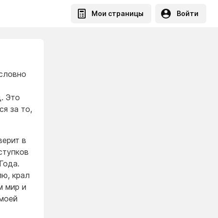
Мои страницы
Войти
словно
. Это
я за то,
верит в
ступков
Года.
лю, крал
м мир и
 моей