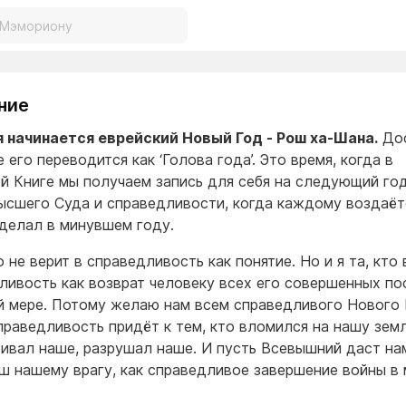
ние
 начинается еврейский Новый Год - Рош ха-Шана.
До
 его переводится как ‘Голова года’. Это время, когда в
й Книге мы получаем запись для себя на следующий год
ысшего Суда и справедливости, когда каждому воздаётс
сделал в минувшем году.
о не верит в справедливость как понятие. Но и я та, кто 
ливость как возврат человеку всех его совершенных по
й мере. Потому желаю нам всем справедливого Нового 
праведливость придёт к тем, кто вломился на нашу зем
бивал наше, разрушал наше. И пусть Всевышний даст на
ш нашему врагу, как справедливое завершение войны в
.