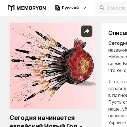
Русский
Описа
Сегодня
название
Небесно
время В
что он 
Я та, кт
справед
в полно
Пусть с
наше, у
проигры
Сегодня начинается
Украине
еврейский Новый Год -