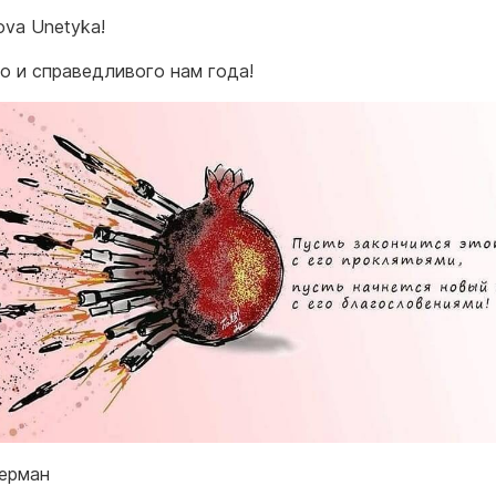
ova Unetyka!
о и справедливого нам года!
ерман