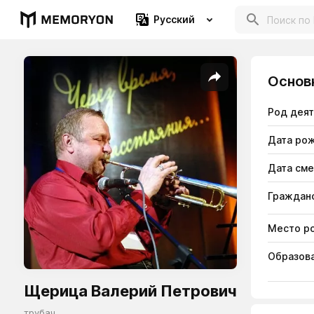
Русский
Основ
Род дея
Дата ро
Дата см
Гражданс
Место р
Образов
Щерица Валерий Петрович
трубач