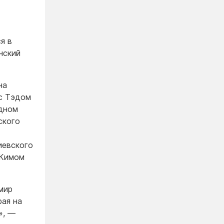
я в
нский
на
 с Тэдом
адном
ского
иевского
 Кимом
мир
рая на
», —