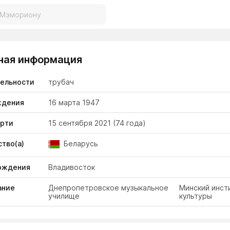
ная информация
тельности
трубач
ждения
16 марта 1947
ерти
15 сентября 2021
(74 года)
тво(а)
Беларусь
ождения
Владивосток
ание
Днепропетровское музыкальное
Минский инст
училище
культуры