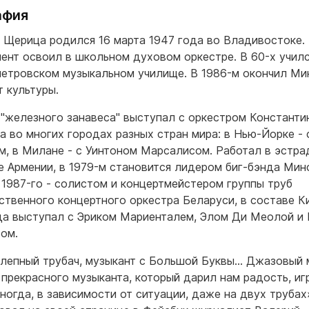
афия
 Щерица родился 16 марта 1947 года во Владивостоке.
ент освоил в школьном духовом оркестре. В 60-х училс
етровском музыкальном училище. В 1986-м окончил Ми
т культуры.
 "железного занавеса" выступал с оркестром Константи
а во многих городах разных стран мира: в Нью-Йорке -
, в Милане - с Уинтоном Марсалисом. Работал в эстр
е Армении, в 1979-м становится лидером биг-бэнда Мин
с 1987-го - солистом и концертмейстером группы труб
ственного концертного оркестра Беларуси, в составе К
да выступал с Эриком Мариенталем, Элом Ди Меолой и
ом.
лепный трубач, музыкант с Большой Буквы… Джазовый 
 прекрасного музыканта, который дарил нам радость, иг
Иногда, в зависимости от ситуации, даже на двух трубах