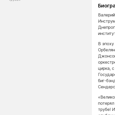
Биогр
Валерий
Инструм
Днепроп
институ
В эпоху
Орбелян
Джонсом
оркестр
цирка, 
Государ
биг-бэн
Сендерс
«Велико
потерял
трубе! 