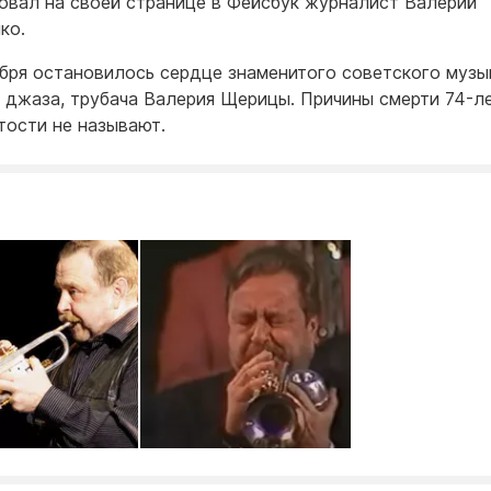
овал на своей странице в Фейсбук журналист Валерий
ко.
ября остановилось сердце знаменитого советского музы
 джаза, трубача Валерия Щерицы. Причины смерти 74-л
тости не называют.