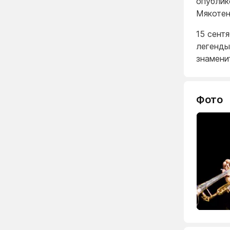
опублик
Мякотен
15 сент
легенды
знамени
Фото