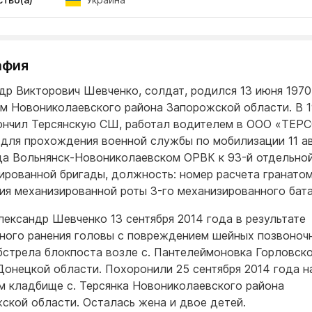
афия
др Викторович Шевченко, солдат, родился 13 июня 1970 
м Новониколаевского района Запорожской области. В 
ончил Терсянскую СШ, работал водителем в ООО «ТЕРС
 для прохождения военной службы по мобилизации 11 а
да Вольнянск-Новониколаевском ОРВК к 93-й отдельно
ированной бригады, должность: номер расчета гранато
ия механизированной роты 3-го механизированного бата
лександр Шевченко 13 сентября 2014 года в результате
ного ранения головы с повреждением шейных позвоноч
бстрела блокпоста возле с. Пантелеймоновка Горловск
Донецкой области. Похоронили 25 сентября 2014 года н
м кладбище с. Терсянка Новониколаевского района
ской области. Осталась жена и двое детей.