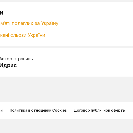
и
м'яті полеглих за Україну
кані сльози України
Автор страницы
Идрис
ти
Политика в отношении Cookies
Договор публичной оферты