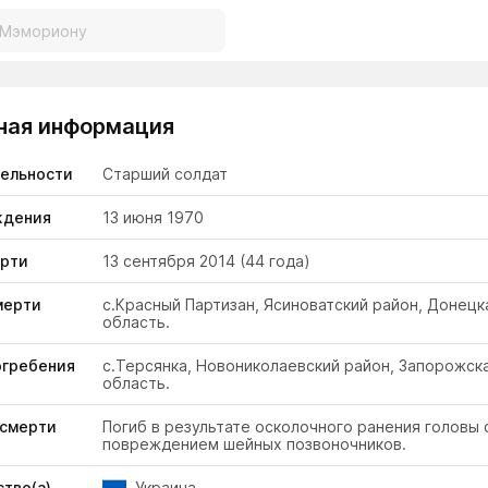
ная информация
тельности
Старший солдат
ждения
13 июня 1970
ерти
13 сентября 2014
(44 года)
мерти
с.Красный Партизан, Ясиноватский район, Донецк
область.
огребения
с.Терсянка, Новониколаевский район, Запорожск
область.
 смерти
Погиб в результате осколочного ранения головы 
повреждением шейных позвоночников.
тво(а)
Украина