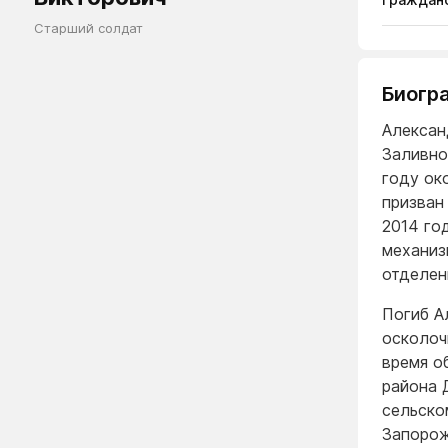
Старший солдат
Биогр
Алексан
Заливно
году ок
призван
2014 го
механиз
отделен
Погиб А
осколоч
время о
района 
сельско
Запорож