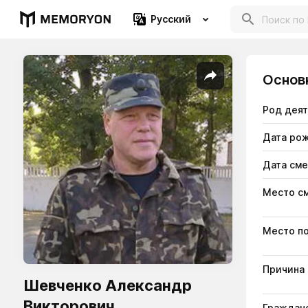
Русский
Основ
Род дея
Дата ро
Дата см
Место с
Место п
Причина
Шевченко Александр
Викторович
Гражданс