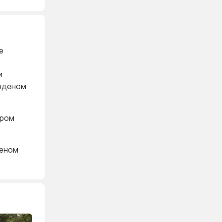
е
и
орденом
ором
деном