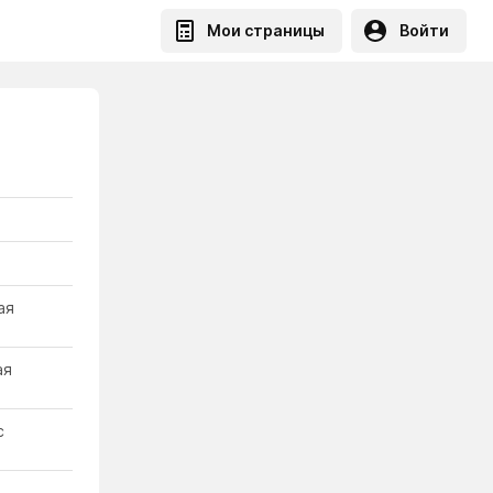
Мои страницы
Войти
ая
ая
с