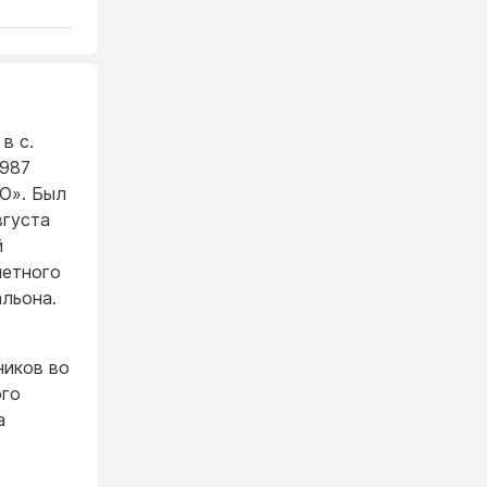
в с.
1987
О». Был
вгуста
й
метного
льона.
ников во
ого
а