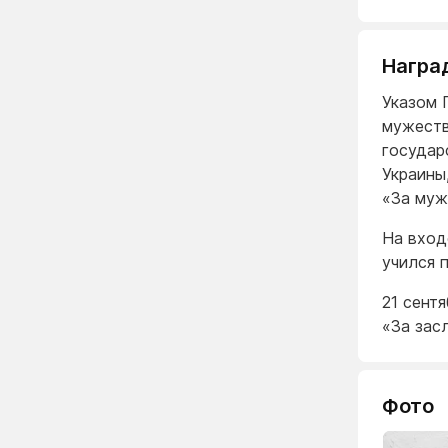
Награ
Указом 
мужеств
государ
Украины
«За муж
На вход
учился 
21 сент
«За зас
Фото