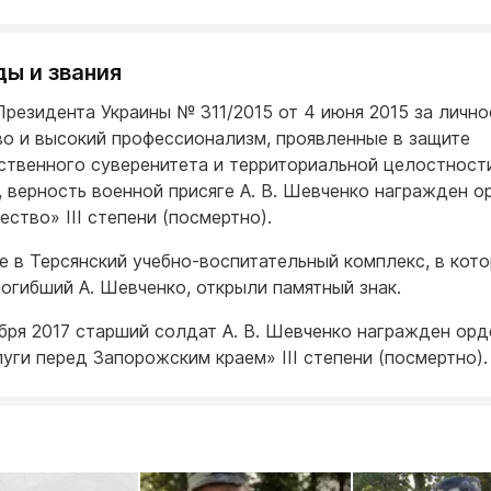
ды и звания
Президента Украины № 311/2015 от 4 июня 2015 за лично
о и высокий профессионализм, проявленные в защите
ственного суверенитета и территориальной целостност
, верность военной присяге А. В. Шевченко награжден 
ество» III степени (посмертно).
е в Терсянский учебно-воспитательный комплекс, в кот
погибший А. Шевченко, открыли памятный знак.
ября 2017 старший солдат А. В. Шевченко награжден ор
луги перед Запорожским краем» III степени (посмертно).