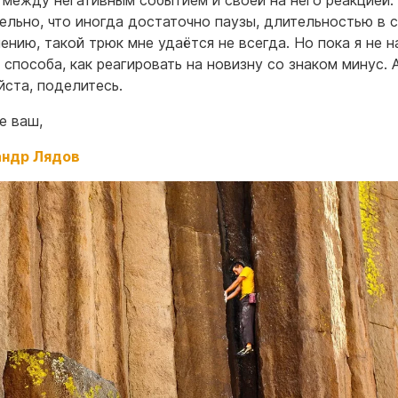
 между негативным событием и своей на него реакцией.
ельно, что иногда достаточно паузы, длительностью в 
ению, такой трюк мне удаётся не всегда. Но пока я не 
 способа, как реагировать на новизну со знаком минус. 
ста, поделитесь.
е ваш,
андр Лядов