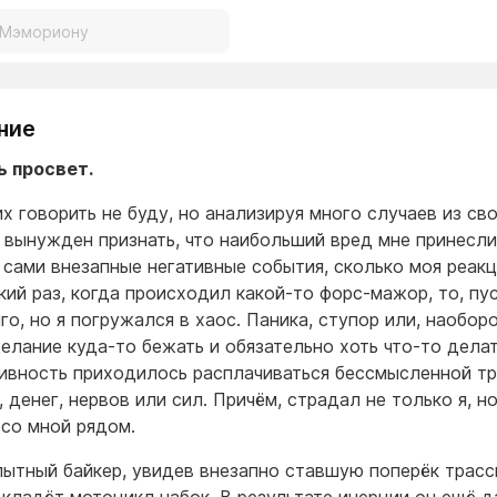
ние
 просвет. ​
их говорить не буду, но анализируя много случаев из св
я вынужден признать, что наибольший вред мне принесли
 сами внезапные негативные события, сколько моя реакц
який раз, когда происходил какой-то форс-мажор, то, пу
о, но я погружался в хаос. Паника, ступор или, наоборо
желание куда-то бежать и обязательно хоть что-то делат
ивность приходилось расплачиваться бессмысленной т
 денег, нервов или сил. Причём, страдал не только я, но
 со мной рядом.
пытный байкер, увидев внезапно ставшую поперёк трасс