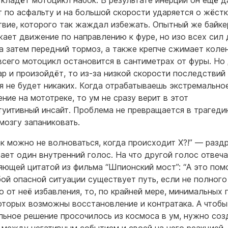
 кладёт мотоцикл набок. В результате инерции он ещё 
т по асфальту и на большой скорости ударяется о жёст
твие, которого так жаждал избежать. Опытный же байке
ает движение по направлению к фуре, но изо всех сил 
 а затем передний тормоз, а также крепче сжимает колен
всего мотоцикл остановится в сантиметрах от фуры. Но
ар и произойдёт, то из-за низкой скорости последствий
я не будет никаких. Когда отрабатываешь экстремально
ние на мототреке, то ум не сразу верит в этот
туитивный инсайт. Проблема не превращается в трагеди
 мозгу запаниковать.
как можно не волноваться, когда происходит X?!” — раз
ает один внутренний голос. На что другой голос отвеч
яющей цитатой из фильма “Шпионский мост”: “А это пом
ой опасной ситуации существует путь, если не полного
о от неё избавления, то, по крайней мере, минимальных 
оторых возможны восстановление и контратака. А чтобы
льное решение просочилось из космоса в ум, нужно соз