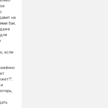
далеко
кое
р
давит на
ями бак.
 даже
 для
е
ю, если
дражённо
ает
ожет?”.
 и
потерь,
дать