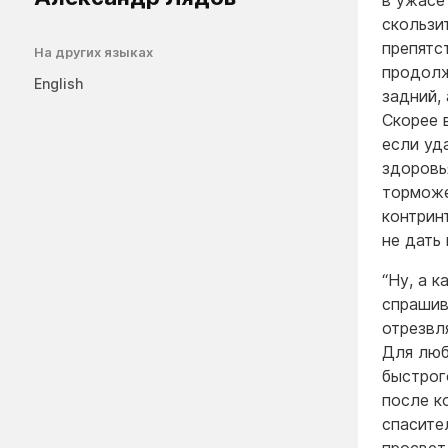
в ужасе
скользи
препятс
На других языках
продолж
English
задний,
Скорее 
если уд
здоровь
торможе
контрин
не дать
“Ну, а 
спрашив
отрезвл
Для люб
быстрог
после к
спасите