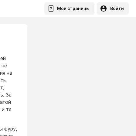
Мои страницы
Войти
оей
 не
ия на
сть
т,
ь. За
ратой
 и те
ы фуру,