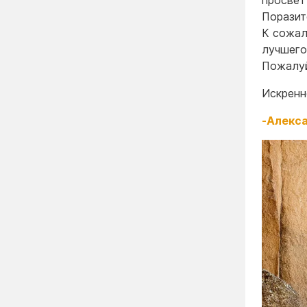
просвет
Поразит
К сожал
лучшего
Пожалуй
Искренн
-Алекс