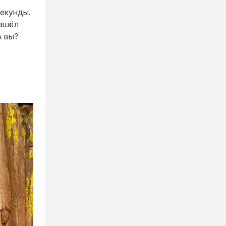
секунды.
нашёл
А вы?