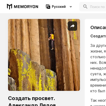
Русский
Описа
Создать
За друг
жизни, 
столько
них. Вс
ненадолг
суета, 
импульс
времени,
кто был
Создать просвет. ​
Так нео
Александр Лядов