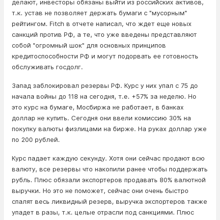
делают, инвесторы обязаны выйти из российских активов,
т.к. устав не позволяет держать бумаги с "мусорным"
рейтингом. Fitch в отчете написал, что ждет еще новых
санкций против РФ, а те, что уже введены представляют
собой "огромный шок" для основных принципов
кредитоспособности РФ и могут подорвать ее готовность
обслуживать госдолг.
Запад заблокировал резервы РФ. Курс у них упал с 75 до
начала войны до 118 на сегодня, т.е. +57% за неделю. Но
это курс на бумаге, Мосбиржа не работает, в банках
доллар не купить. Сегодня они ввели комиссию 30% на
покупку валюты физлицами на бирже. На руках доллар уже
по 200 рублей.
Курс падает каждую секунду. Хотя они сейчас продают всю
валюту, все резервы что накопили ранее чтобы поддержать
рубль. Плюс обязали экспортеров продавать 80% валютной
выручки. Но это не поможет, сейчас они очень быстро
спалят весь ликвидный резерв, выручка экспортеров также
упадет в разы, т.к. целые отрасли под санкциями. Плюс