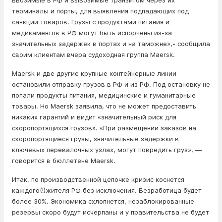
ввозимые в РФ и вывозимые транзитом через их
терминалы и порты, для выявления подпадающих под
санкции товаров. Грузы с продуктами питания и
медикаментов в РФ могут быть испорчены из-за
значительных задержек в портах и на таможне»,- сообщила
своим клиентам вчера судоходная группа Maersk.
Maersk и две другие крупные контейнерные линии
остановили отправку грузов в РФ и из РФ. Под остановку не
попали продукты питания, медицинские и гуманитарные
товары. Но Maersk заявила, что не может предоставить
никаких гарантий и видит «значительный риск для
скоропортящихся грузов». «При размещении заказов на
скоропортящиеся грузы, значительные задержки в
ключевых перевалочных узлах, могут повредить груз», —
говорится в бюллетене Maersk.
Итак, по производственной цепочке кризис коснется
каждого(!)жителя РФ без исключения. Безработица будет
более 30%. Экономика схлопнется, незаблокированные
резервы скоро будут исчерпаны и у правительства не будет