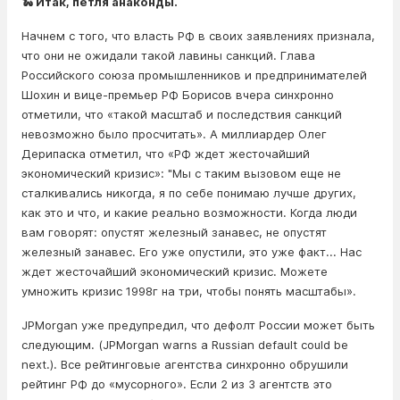
🐍 Итак, петля анаконды.
Начнем с того, что власть РФ в своих заявлениях признала,
что они не ожидали такой лавины санкций. Глава
Российского союза промышленников и предпринимателей
Шохин и вице-премьер РФ Борисов вчера синхронно
отметили, что «такой масштаб и последствия санкций
невозможно было просчитать». А миллиардер Олег
Дерипаска отметил, что «РФ ждет жесточайший
экономический кризис»: "Мы с таким вызовом еще не
сталкивались никогда, я по себе понимаю лучше других,
как это и что, и какие реально возможности. Когда люди
вам говорят: опустят железный занавес, не опустят
железный занавес. Его уже опустили, это уже факт... Нас
ждет жесточайший экономический кризис. Можете
умножить кризис 1998г на три, чтобы понять масштабы».
JPMorgan уже предупредил, что дефолт России может быть
следующим. (JPMorgan warns a Russian default could be
next.). Все рейтинговые агентства синхронно обрушили
рейтинг РФ до «мусорного». Если 2 из 3 агентств это