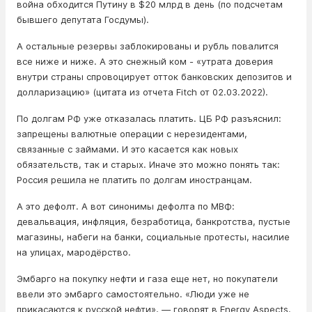
война обходится Путину в $20 млрд в день (по подсчетам
бывшего депутата Госдумы).
А остальные резервы заблокированы и рубль повалится
все ниже и ниже. А это снежный ком - «утрата доверия
внутри страны спровоцирует отток банковских депозитов и
долларизацию» (цитата из отчета Fitch от 02.03.2022).
По долгам РФ уже отказалась платить. ЦБ РФ разъяснил:
запрещены валютные операции с нерезидентами,
связанные с займами. И это касается как новых
обязательств, так и старых. Иначе это можно понять так:
Россия решила не платить по долгам иностранцам.
А это дефолт. А вот синонимы дефолта по МВФ:
девальвация, инфляция, безработица, банкротства, пустые
магазины, набеги на банки, социальные протесты, насилие
на улицах, мародёрство.
Эмбарго на покупку нефти и газа еще нет, но покупатели
ввели это эмбарго самостоятельно. «Люди уже не
прикасаются к русской нефти», — говорят в Energy Aspects.