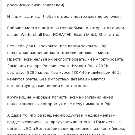
российских лизингодателей).
И т.д. и т.д. и т.д. Любая отрасль пострадает по цепочке.
Рабочие места в нефте- и газодобыче, о которых я говорил
выше. Wintershall Dea, НОВАТЭК, Exxon Mobil, Shell и т.д.
Все небо для РФ закрыто, все порты закрыты. РФ
полностью изолирована от цивилизованного мира.
Практически нельзя ни экспортировать, ни импортировать.
Заменить импорт России нечем. Импорт РФ в 2021г
составил $296 млрд. При курсе 130-140 и инфляции 40%,
начнутся бунты. Без импортных деталей начнутся
инфраструктурные аварии и катастрофы.
Крупнейшие мировые логистические компании из-за
подсанкционных товаров уже не везут импорт в РФ.
А даже то, что разрешено-продукты и медикаменты -
придет испорченным, предупреждают они. «Таможенные
органы в ЕС и Великобритании проверяют все контейнеры,