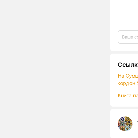
Ссылк
На Сумщ
кордон 
Книга па