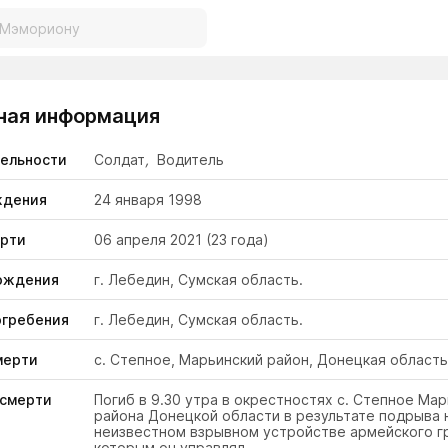
ная информация
тельности
Солдат
,
Водитель
ждения
24 января 1998
ерти
06 апреля 2021
(23 года)
ождения
г. Лебедин, Сумская область.
огребения
г. Лебедин, Сумская область.
мерти
с. Степное, Марьинский район, Донецкая область
 смерти
Погиб в 9.30 утра в окрестностях с. Степное Ма
района Донецкой области в результате подрыва 
неизвестном взрывном устройстве армейского г
которым он управлял.