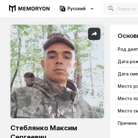
Русский
Основ
Род дея
Дата ро
Дата см
Место р
Место п
Место с
Причина
Стеблянко Максим
Сергеевич