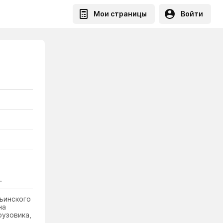
Мои страницы
Войти
.
рьинского
на
рузовика,