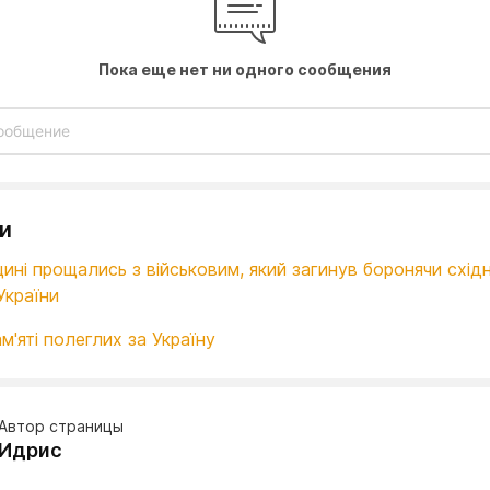
Пока еще нет ни одного сообщения
и
ині прощались з військовим, який загинув боронячи схід
України
м'яті полеглих за Україну
Автор страницы
Идрис