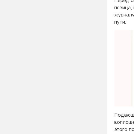
Перед с
певица,
журналу
пути.
Подающа
воплоще
этого п