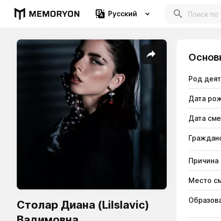
Русский
Основ
Род дея
Дата ро
Дата см
Гражданс
Причина
Место с
Образов
Столар Диана (Lilslavic)
Вадимовна