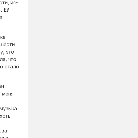
ти, из-
. Ей
а
ыка
 шести
у, это
ла, что
во стало
ен
у меня
 музыка
хоть
ова
ся в