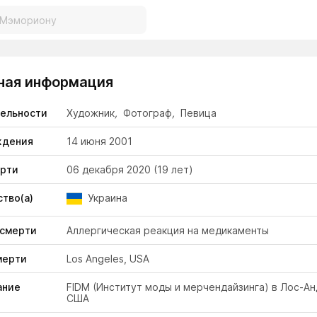
ная информация
тельности
Художник
,
Фотограф
,
Певица
ждения
14 июня 2001
ерти
06 декабря 2020
(19 лет)
тво(а)
Украина
 смерти
Аллергическая реакция на медикаменты
мерти
Los Angeles, USA
ание
FIDM (Институт моды и мерчендайзинга) в Лос-А
США