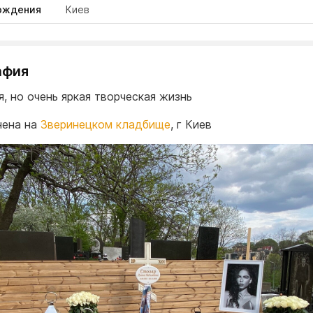
ождения
Киев
афия
я, но очень яркая творческая жизнь
нена на
Зверинецком кладбище
, г Киев