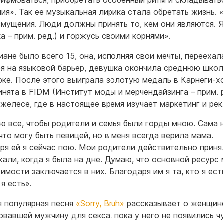
ия». Так ее музыкальная лирика стала обретать жизнь. 
смущения. Люди должны принять то, кем они являются. Я 
а – прим. ред.) и горжусь своими корнями».
иане было всего 15, она, исполняя свои мечты, переехал
я на языковой барьер, девушка окончила среднюю школ
ке. После этого выиграла золотую медаль в Карнеги-х
инята в FIDM (Институт моды и мерчендайзинга – прим. р
желесе, где в настоящее время изучает маркетинг и рек
ю все, чтобы родители и семья были горды мною. Сама 
что могу быть певицей, но в меня всегда верила мама.
ря ей я сейчас пою. Мои родители действительно приня
али, когда я была на дне. Думаю, что основной ресурс
мости заключается в них. Благодаря им я та, кто я есть
 я есть».
я популярная песня
«Sorry, Bruh»
рассказывает о женщин
овавшей мужчину для секса, пока у него не появились ч