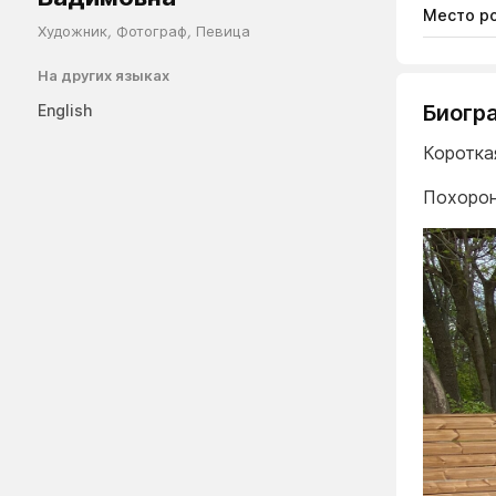
Место р
Художник
,
Фотограф
,
Певица
На других языках
Биогр
English
Коротка
Похоро