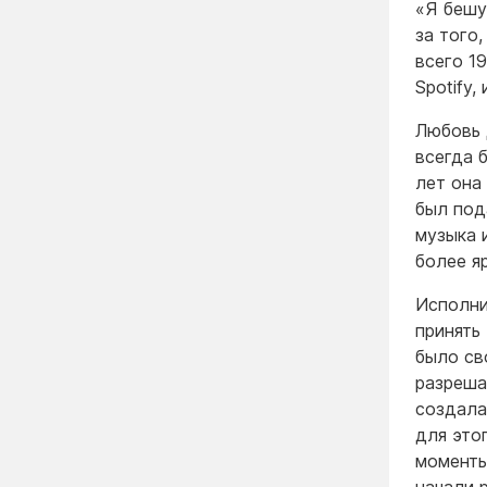
«Я бешу
за того
всего 1
Spotify,
Любовь 
всегда 
лет она
был под
музыка 
более я
Исполни
принять
было св
разреша
создала
для это
моменты
начали 