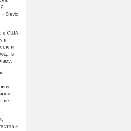
«Я
– Slavic
а в США.
у в
олле и
ед.) в
ламу.
не
ли и
 моей
, и я
е,
увства к