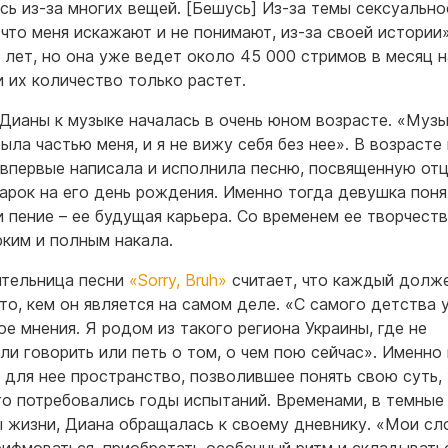
сь из-за многих вещей. [Бешусь] Из-за темы сексуальнос
, что меня искажают и не понимают, из-за своей истории»
9 лет, но она уже ведет около 45 000 стримов в месяц н
 и их количество только растет.
Дианы к музыке началась в очень юном возрасте. «Муз
была частью меня, и я не вижу себя без нее». В возрасте
 впервые написала и исполнила песню, посвященную отц
арок на его день рождения. Именно тогда девушка поня
и пение – ее будущая карьера. Со временем ее творчест
рким и полным накала.
тельница песни
«Sorry, Bruh»
считает, что каждый долж
 то, кем он является на самом деле. «С самого детства 
ое мнения. Я родом из такого региона Украины, где не
ли говорить или петь о том, о чем пою сейчас». Именно
 для нее пространство, позволившее понять свою суть, 
го потребовались годы испытаний. Временами, в темные
 жизни, Диана обращалась к своему дневнику. «Мои сл
рифмоваться, приобретать особенный ритм и складывать