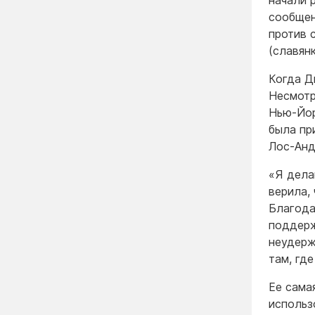
сообщен
против 
(славянк
Когда Д
Несмотр
Нью-Йор
была пр
Лос-Анд
«Я дела
верила, 
Благода
поддерж
неудержи
там, где
Ее сама
использ