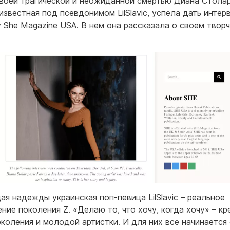
воей трагической и неожиданной смертью Диана Столар
 известная под псевдонимом LilSlavic, успела дать интер
 She Magazine USA. В нем она рассказала о своем твор
я надежды украинская поп-певица LilSlavic – реальное
ние поколения Z. «Делаю то, что хочу, когда хочу» – кр
околения и молодой артистки. И для них все начинается 