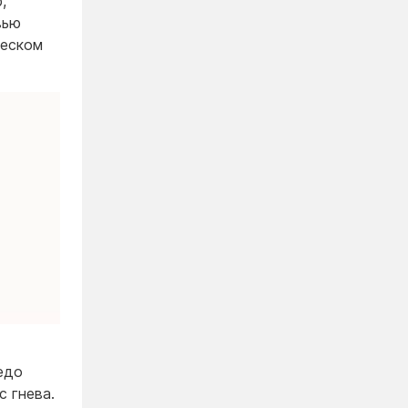
,
вью
ческом
едо
с гнева.