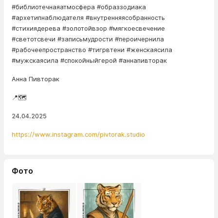
#библиотечнаяатмосфера #образзодиака
#архетипнаблюдателя #внутренняясобранность
#стихиядерева #золотойвзор #мягкоесвечение
#светотсвечи #записьмудрости #пероичернила
#рабочеепространство #тигрвтени #женскаясила
#мужскаясила #спокойныйгерой #аннапивторак
Анна Пивторак
📍🗺️
24.04.2025
https://www.instagram.com/pivtorak.studio
Фото