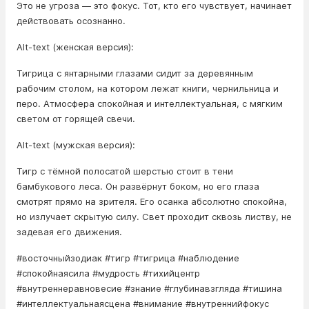
Это не угроза — это фокус. Тот, кто его чувствует, начинает
действовать осознанно.
Alt-text (женская версия):
Тигрица с янтарными глазами сидит за деревянным
рабочим столом, на котором лежат книги, чернильница и
перо. Атмосфера спокойная и интеллектуальная, с мягким
светом от горящей свечи.
Alt-text (мужская версия):
Тигр с тёмной полосатой шерстью стоит в тени
бамбукового леса. Он развёрнут боком, но его глаза
смотрят прямо на зрителя. Его осанка абсолютно спокойна,
но излучает скрытую силу. Свет проходит сквозь листву, не
задевая его движения.
#восточныйзодиак #тигр #тигрица #наблюдение
#спокойнаясила #мудрость #тихийцентр
#внутреннеравновесие #знание #глубинавзгляда #тишина
#интеллектуальнаясцена #внимание #внутреннийфокус