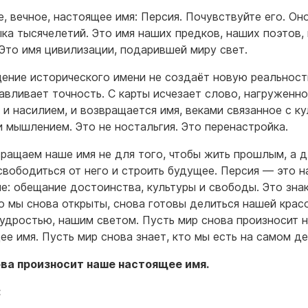
, вечное, настоящее имя: Персия. Почувствуйте его. Он
ыка тысячелетий. Это имя наших предков, наших поэтов,
 Это имя цивилизации, подарившей миру свет.
ение исторического имени не создаёт новую реальност
авливает точность. С карты исчезает слово, нагруженн
 и насилием, и возвращается имя, веками связанное с ку
и мышлением. Это не ностальгия. Это перенастройка.
ращаем наше имя не для того, чтобы жить прошлым, а д
свободиться от него и строить будущее. Персия — это 
е: обещание достоинства, культуры и свободы. Это зна
то мы снова открыты, снова готовы делиться нашей крас
удростью, нашим светом. Пусть мир снова произносит 
ее имя. Пусть мир снова знает, кто мы есть на самом де
ва произносит наше настоящее имя.
: