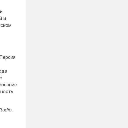
ии
й и
йском
Персия
ода
n
изнание
сность
tudio.