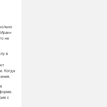
вольно
«Иран»
то не
лу в
ект
и. Когда
ения.
а
форме.
рия с