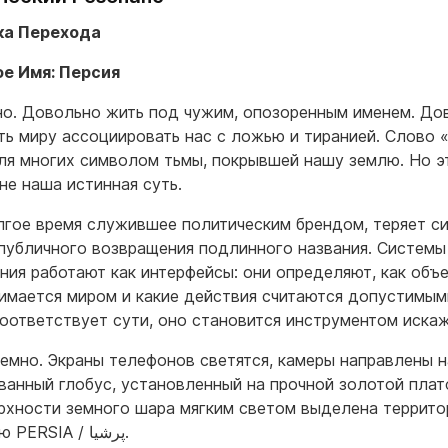
очка Перехода
е Имя: Персия
о. Довольно жить под чужим, опозоренным именем. До
ть миру ассоциировать нас с ложью и тиранией. Слово 
ля многих символом тьмы, покрывшей нашу землю. Но э
 не наша истинная суть.
лгое время служившее политическим брендом, теряет си
публичного возвращения подлинного названия. Системы
ния работают как интерфейсы: они определяют, как объ
имается миром и какие действия считаются допустимым
соответствует сути, оно становится инструментом искаж
темно. Экраны телефонов светятся, камеры направлены н
ванный глобус, установленный на прочной золотой плат
рхности земного шара мягким светом выделена террито
надписью PERSIA / پرشیا.