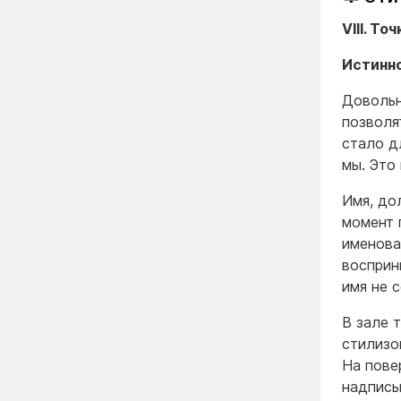
VIII. Т
Истинно
Довольн
позволя
стало д
мы. Это
Имя, до
момент 
именова
восприн
имя не 
В зале 
стилизо
На пове