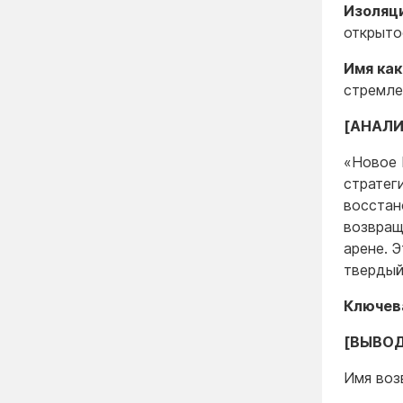
Изоляци
открыто
Имя как
стремле
[АНАЛИ
«Новое 
стратег
восстан
возвращ
арене. 
твердый
Ключева
[ВЫВОД
Имя воз