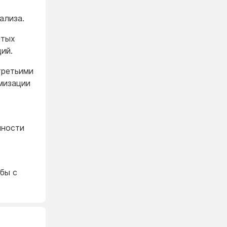
нализа.
ытых
ий.
третьими
мизации
чности
бы с