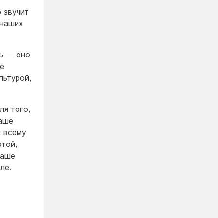
о звучит
 наших
ь — оно
ое
льтурой,
ля того,
наше
к всему
отой,
наше
ле.