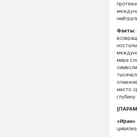
протяже
междуна
нейтрал
Факты:
возвращ
носталь
междуна
мира сл
символи
тысячел
отмежев
место с
глубину
[ПАРАМ
«Иран» 
цивилиз