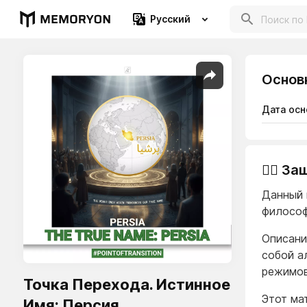
Русский
Основ
Дата осн
👨‍⚖️ 
Данный 
философ
Описани
собой а
режимов
Точка Перехода. Истинное
Этот ма
Имя: Персия