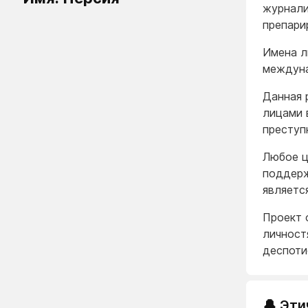
журнали
препари
Имена л
междуна
Данная 
лицами 
преступ
Любое ц
поддерж
являетс
Проект 
личност
деспоти
🔔 Эти