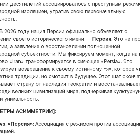
нии десятилетий ассоциировалось с преступным режим
родной изоляцией, утратив свою первоначальную
ьность.
В 2026 году нация Персии официально объявляет о
ении своего исторического имени —
Персия
. Это не пр
гии, а заявление о восстановлении полноценной
родной субъектности. Мы фиксируем момент, когда на 
ово «Iran» трансформируется в сияющее «Persia». Это
зирует возвращение к своему истинному «я», которое ч
етние традиции, но смотрит в будущее. Этот шаг оконч
ывает страну от наследия теократии и восстанавливае
реди великих цивилизаций мира, подчеркивая культурну
 и уникальность.
ЕТРЫ АСИММЕТРИИ]:
vs. «Персия»:
Ассоциация с режимом против ассоциаци
ацией.