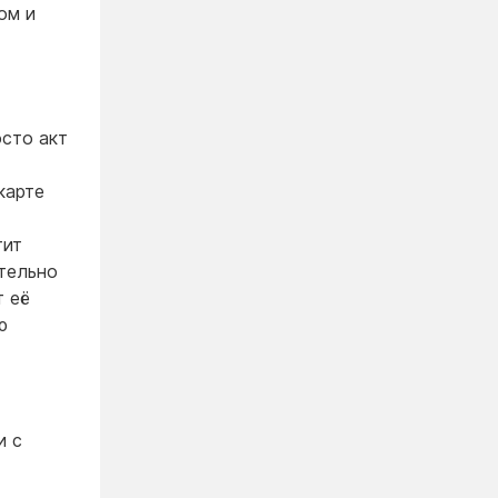
ом и
осто акт
карте
тит
ательно
т её
ю
и с