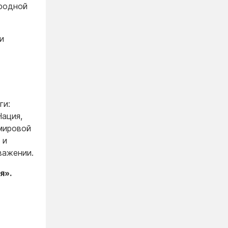
родной
и
ги:
Нация,
мировой
 и
важении.
я».