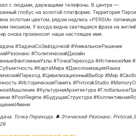
зал с людьми, держащими телефоны. В центре —
ванный глобус на золотой платформе. Территория Перс
ена золотым цветом, рядом надпись «PERSIA» латинице
ким письмом. У входа видна светящаяся фраза на англи
Мир снова произносит наше настоящее имя.
адача #ЗадачаСоЗвёздочкой #УникальноеРешение
кийРезонанс #ПолитическийДизайн
анныеФантомныеУзлы #ТочкаПерехода #ИстинноеИмя #
Субъектность #КартаМира #ДеколонизацияЯзыка
лическийПереход #ЦивилизационныйВыбор #Мир #Своб
чность #ИсторическаяПамять #PivtorakStudio #MemoryO
ноеМышление #КультурнаяАрхитектура #ГлобальноеПр
ени #PostRegime #БудущаяСтруктура #КоллективнаяЯ
ащениеИмени
ача. Точка Перехода. 🔔 Этический Резонанс. Pivtorak.S
026