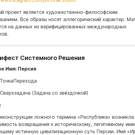
www.instagram.com/pivtorak.studio
ный проект является художественно-философским
ванием. Все образы носят аллегорический характер. Ма
тся на данных из верифицированных международных
ков.
нифест Системного Решения
е Имя: Персия
#ТочкаПерехода
 Сверхзадача (Задача со звёздочкой)
:
еконструкции ложного термина «Республика» возникла
имость возвращения к историческому, легитимному име
щему истинную цивилизационную суть Персии. Имя «Ир