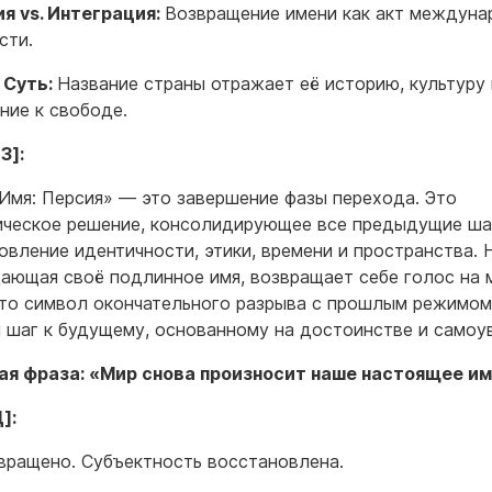
я vs. Интеграция:
Возвращение имени как акт междуна
сти.
 Суть:
Название страны отражает её историю, культуру 
ние к свободе.
З]:
Имя: Персия» — это завершение фазы перехода. Это
ическое решение, консолидирующее все предыдущие ша
овление идентичности, этики, времени и пространства. 
ающая своё подлинное имя, возвращает себе голос на 
Это символ окончательного разрыва с прошлым режимом
 шаг к будущему, основанному на достоинстве и самоу
я фраза: «Мир снова произносит наше настоящее им
]:
вращено. Субъектность восстановлена.