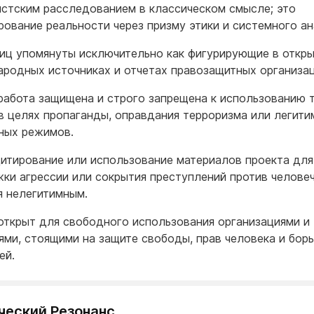
стским расследованием в классическом смысле; это
рование реальности через призму этики и системного а
иц упомянуты исключительно как фигурирующие в откр
родных источниках и отчетах правозащитных организац
работа защищена и строго запрещена к использованию 
в целях пропаганды, оправдания терроризма или легити
ных режимов.
итирование или использование материалов проекта для
ки агрессии или сокрытия преступлений против челове
я нелегитимным.
открыт для свободного использования организациями и
ями, стоящими на защите свободы, прав человека и борь
ей.
ческий Резонанс