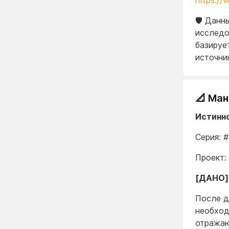
https://
🛡️ Дан
исследо
базируе
источни
📐 Ма
Истинно
Серия: 
Проект:
[ДАНО]
После д
необход
отражаю