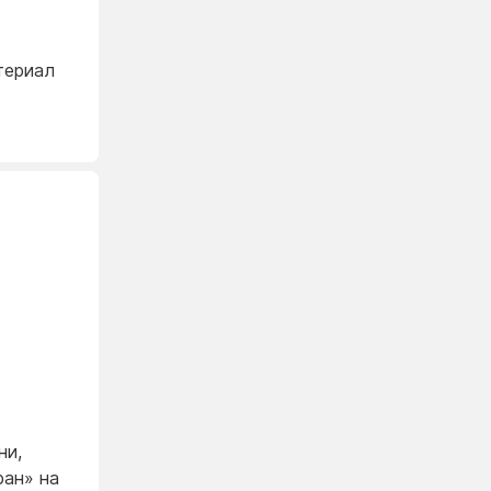
териал
ни,
ан» на