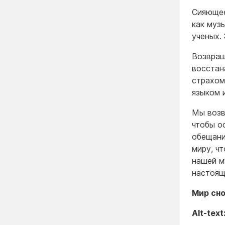
Сияющее
как муз
ученых.
Возвращ
восстан
страхом
языком 
Мы возв
чтобы о
обещани
миру, ч
нашей м
настоящ
Мир сно
Alt-text