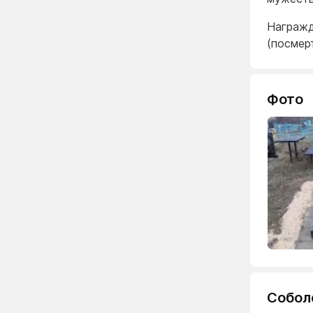
Награжд
(посмер
Фото
Собол