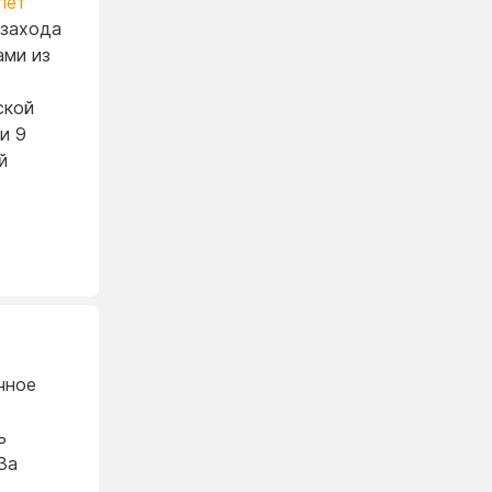
лет
 захода
ми из
ской
и 9
й
чное
ь
За