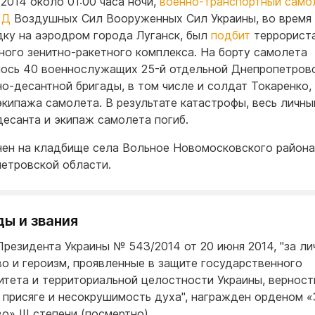
 2014 около 01:00 часа ночи,
военно-транспортный само
МД
Воздушных Сил Вооруженных Сил Украины, во время
дку на аэродром города Луганск, был
подбит
террориста
ного зенитно-ракетного комплекса. На борту самолета
ось 40 военнослужащих 25-й отдельной Днепропетров
о-десантной бригады, в том числе и солдат Токаренко, 
экипажа самолета. В результате катастрофы, весь личны
десанта и экипаж самолета погиб.
ен на кладбище села Вольное Новомосковского района
етровской области.
ды и звания
Президента Украины № 543/2014 от 20 июня 2014, "за ли
о и героизм, проявленные в защите государственного
итета и территориальной целостности Украины, верност
 присяге и несокрушимость духа", награжден орденом «
о» III степени (посмертно).