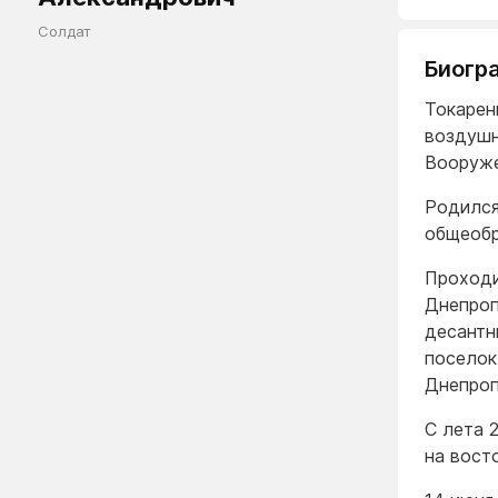
Солдат
Биогр
Токарен
воздушн
Вооруже
Родился
общеобр
Проходи
Днепроп
десантн
поселок
Днепроп
С лета 
на вост