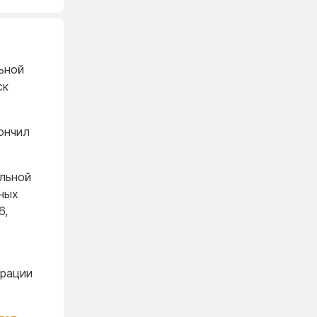
ьной
ск
ончил
льной
ных
6,
ерации