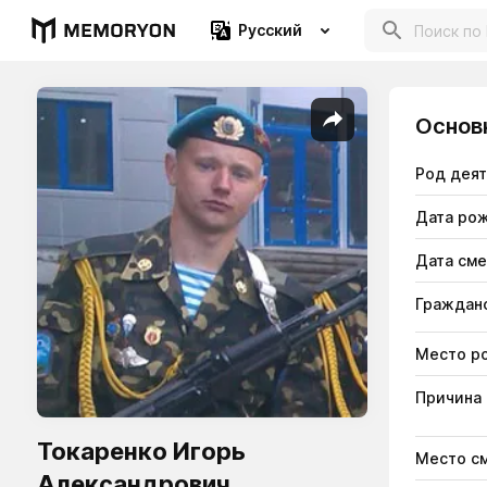
Русский
Основ
Род дея
Дата ро
Дата см
Гражданс
Место р
Причина
Токаренко Игорь
Место с
Александрович