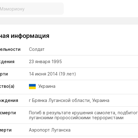
ная информация
тельности
Солдат
ждения
23 января 1995
ерти
14 июня 2014
(19 лет)
тво(а)
Украина
ождения
г Брянка Луганской области, Украина
 смерти
Погиб в результате крушения самолета, подбито
луганскими пророссийскими террористами
мерти
Аэропорт Луганска