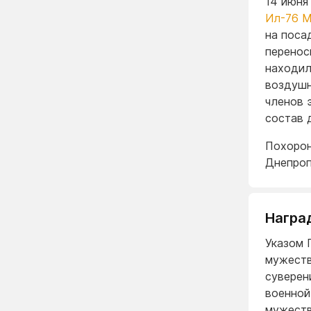
14 июня
Ил-76 
на поса
перенос
находил
воздушн
членов 
состав 
Похорон
Днепроп
Награ
Указом 
мужеств
суверен
военной
мужеств