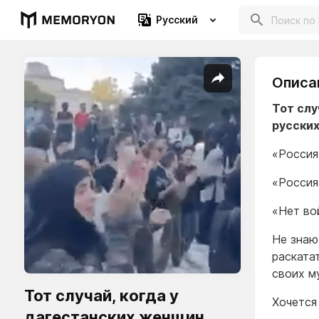
Русский
Описа
Тот слу
русски
«Россия
«Россия
«Нет во
Не знаю
раската
своих м
Тот случай, когда у
Хочется
дагестанских женщин