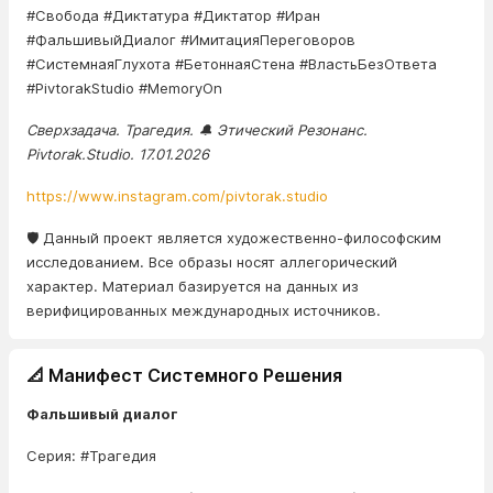
#Свобода #Диктатура #Диктатор #Иран
#ФальшивыйДиалог #ИмитацияПереговоров
#СистемнаяГлухота #БетоннаяСтена #ВластьБезОтвета
#PivtorakStudio #MemoryOn
Сверхзадача. Трагедия. 🔔 Этический Резонанс.
Pivtorak.Studio. 17.01.2026
https://www.instagram.com/pivtorak.studio
🛡️ Данный проект является художественно-философским
исследованием. Все образы носят аллегорический
характер. Материал базируется на данных из
верифицированных международных источников.
📐 Манифест Системного Решения
Фальшивый диалог
Серия: #Трагедия