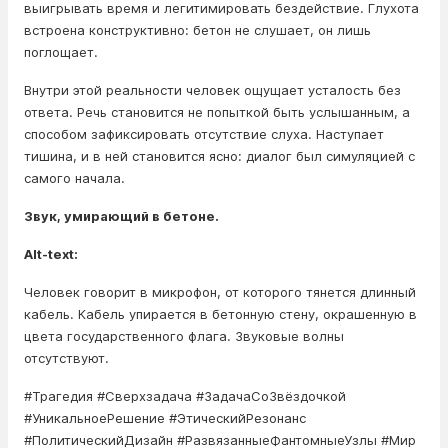
выигрывать время и легитимировать бездействие. Глухота
встроена конструктивно: бетон не слушает, он лишь
поглощает.
Внутри этой реальности человек ощущает усталость без
ответа. Речь становится не попыткой быть услышанным, а
способом зафиксировать отсутствие слуха. Наступает
тишина, и в ней становится ясно: диалог был симуляцией с
самого начала.
Звук, умирающий в бетоне.
Alt-text:
Человек говорит в микрофон, от которого тянется длинный
кабель. Кабель упирается в бетонную стену, окрашенную в
цвета государственного флага. Звуковые волны
отсутствуют.
#Трагедия #Сверхзадача #ЗадачаСоЗвёздочкой
#УникальноеРешение #ЭтическийРезонанс
#ПолитическийДизайн #РазвязанныеФантомныеУзлы #Мир