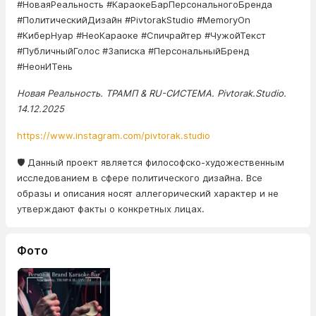
#НоваяРеальность #КараокеБарПерсональногоБренда
#ПолитическийДизайн #PivtorakStudio #MemoryOn
#КиберНуар #НеоКараоке #Спичрайтер #ЧужойТекст
#ПубличныйГолос #Записка #ПерсональныйБренд
#НеонИТень
Новая Реальность. ТРАМП & RU-СИСТЕМА. Pivtorak.Studio.
14.12.2025
https://www.instagram.com/pivtorak.studio
🛡️ Данный проект является философско-художественным
исследованием в сфере политического дизайна. Все
образы и описания носят аллегорический характер и не
утверждают факты о конкретных лицах.
Фото