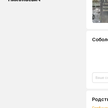
Собол
Родст