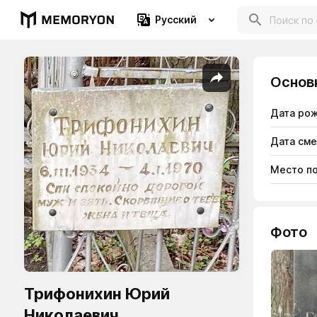
Русский
Основ
Дата ро
Дата см
Место п
Фото
Трифонихин Юрий
Николаевич