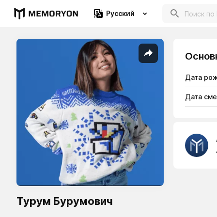
Русский
Основ
Дата ро
Дата см
Турум Бурумович