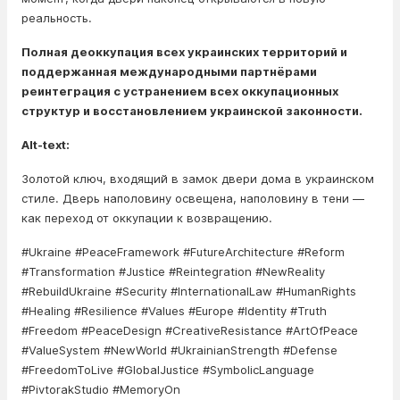
реальность.
Полная деоккупация всех украинских территорий и
поддержанная международными партнёрами
реинтеграция с устранением всех оккупационных
структур и восстановлением украинской законности.
Alt-text:
Золотой ключ, входящий в замок двери дома в украинском
стиле. Дверь наполовину освещена, наполовину в тени —
как переход от оккупации к возвращению.
#Ukraine #PeaceFramework #FutureArchitecture #Reform
#Transformation #Justice #Reintegration #NewReality
#RebuildUkraine #Security #InternationalLaw #HumanRights
#Healing #Resilience #Values #Europe #Identity #Truth
#Freedom #PeaceDesign #CreativeResistance #ArtOfPeace
#ValueSystem #NewWorld #UkrainianStrength #Defense
#FreedomToLive #GlobalJustice #SymbolicLanguage
#PivtorakStudio #MemoryOn