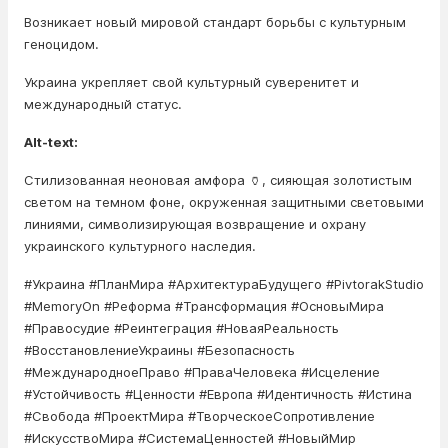
Возникает новый мировой стандарт борьбы с культурным
геноцидом.
Украина укрепляет свой культурный суверенитет и
международный статус.
Alt-text:
Стилизованная неоновая амфора 🏺, сияющая золотистым
светом на темном фоне, окруженная защитными световыми
линиями, символизирующая возвращение и охрану
украинского культурного наследия.
#Украина #ПланМира #АрхитектураБудущего #PivtorakStudio
#MemoryOn #Реформа #Трансформация #ОсновыМира
#Правосудие #Реинтеграция #НоваяРеальность
#ВосстановлениеУкраины #Безопасность
#МеждународноеПраво #ПраваЧеловека #Исцеление
#Устойчивость #Ценности #Европа #Идентичность #Истина
#Свобода #ПроектМира #ТворческоеСопротивление
#ИскусствоМира #СистемаЦенностей #НовыйМир