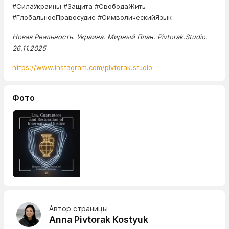
#СилаУкраины #Защита #СвободаЖить
#ГлобальноеПравосудие #СимволическийЯзык
Новая Реальность. Украина. Мирный План. Pivtorak.Studio.
26.11.2025
https://www.instagram.com/pivtorak.studio
Фото
Автор страницы
Anna Pivtorak Kostyuk