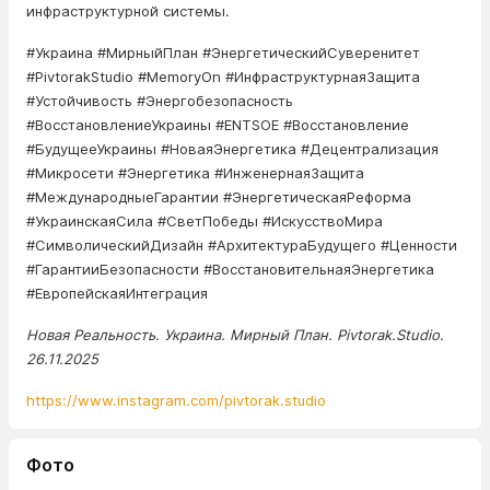
инфраструктурной системы.
#Украина #МирныйПлан #ЭнергетическийСуверенитет
#PivtorakStudio #MemoryOn #ИнфраструктурнаяЗащита
#Устойчивость #Энергобезопасность
#ВосстановлениеУкраины #ENTSOE #Восстановление
#БудущееУкраины #НоваяЭнергетика #Децентрализация
#Микросети #Энергетика #ИнженернаяЗащита
#МеждународныеГарантии #ЭнергетическаяРеформа
#УкраинскаяСила #СветПобеды #ИскусствоМира
#СимволическийДизайн #АрхитектураБудущего #Ценности
#ГарантииБезопасности #ВосстановительнаяЭнергетика
#ЕвропейскаяИнтеграция
Новая Реальность. Украина. Мирный План. Pivtorak.Studio.
26.11.2025
https://www.instagram.com/pivtorak.studio
Фото