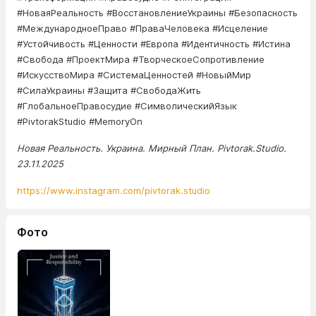
#НоваяРеальность #ВосстановлениеУкраины #Безопасность
#МеждународноеПраво #ПраваЧеловека #Исцеление
#Устойчивость #Ценности #Европа #Идентичность #Истина
#Свобода #ПроектМира #ТворческоеСопротивление
#ИскусствоМира #СистемаЦенностей #НовыйМир
#СилаУкраины #Защита #СвободаЖить
#ГлобальноеПравосудие #СимволическийЯзык
#PivtorakStudio #MemoryOn
Новая Реальность. Украина. Мирный План. Pivtorak.Studio.
23.11.2025
https://www.instagram.com/pivtorak.studio
Фото