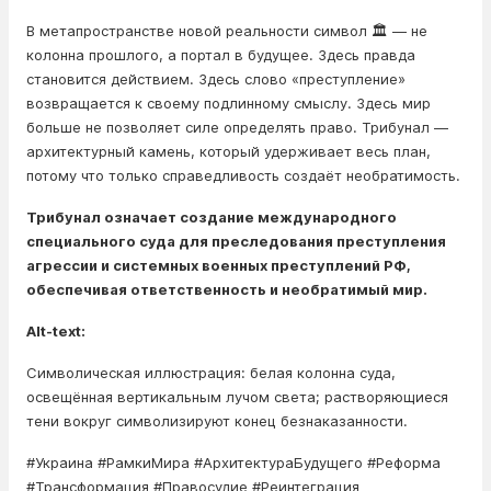
В метапространстве новой реальности символ 🏛️ — не
колонна прошлого, а портал в будущее. Здесь правда
становится действием. Здесь слово «преступление»
возвращается к своему подлинному смыслу. Здесь мир
больше не позволяет силе определять право. Трибунал —
архитектурный камень, который удерживает весь план,
потому что только справедливость создаёт необратимость.
Трибунал означает создание международного
специального суда для преследования преступления
агрессии и системных военных преступлений РФ,
обеспечивая ответственность и необратимый мир.
Alt-text:
Символическая иллюстрация: белая колонна суда,
освещённая вертикальным лучом света; растворяющиеся
тени вокруг символизируют конец безнаказанности.
#Украина #РамкиМира #АрхитектураБудущего #Реформа
#Трансформация #Правосудие #Реинтеграция