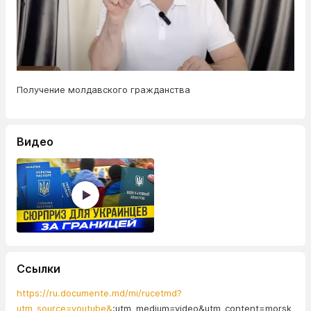
Получение молдавского гражданства
Видео
Ссылки
https://ru.documente.md/mi/rucetmd?
utm_source=youtube&
;utm_medium=video&utm_content=morsk