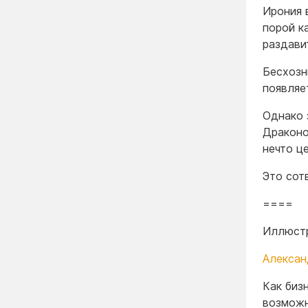
Ирония 
порой к
раздавит
Бесхозн
появляе
Однако 
Драконо
нечто ц
Это сот
====
Иллюстр
Алексан
Как биз
возможн