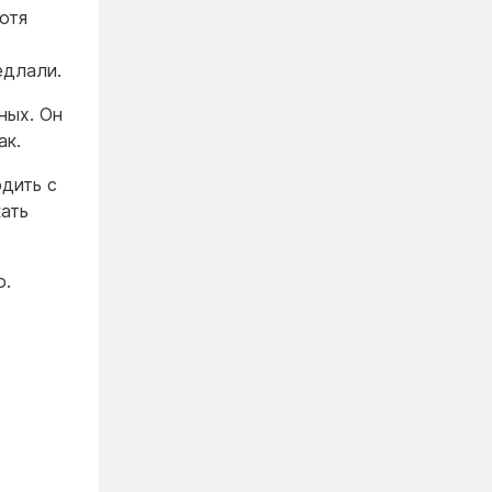
отя
едлали.
ных. Он
ак.
одить с
ать
о.