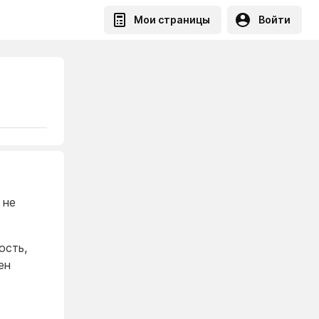
Мои страницы
Войти
 не
ость,
ен