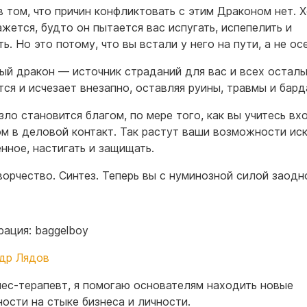
в том, что причин конфликтовать с этим Драконом нет. Х
ажется, будто он пытается вас испугать, испепелить и
ь. Но это потому, что вы встали у него на пути, а не ос
ый дракон — источник страданий для вас и всех осталь
тся и исчезает внезапно, оставляя руины, травмы и бард
зло становится благом, по мере того, как вы учитесь вх
м в деловой контакт. Так растут ваши возможности иск
енное, настигать и защищать.
ворчество. Синтез. Теперь вы с нуминозной силой заодн
ация: baggelboy
др Лядов
нес-терапевт, я помогаю основателям находить новые
ости на стыке бизнеса и личности.